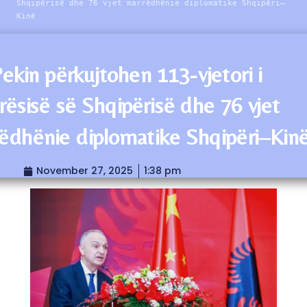
Shqipërisë dhe 76 vjet marrëdhënie diplomatike Shqipëri–
Kinë
ekin përkujtohen 113-vjetori i
rësisë së Shqipërisë dhe 76 vjet
ëdhënie diplomatike Shqipëri–Kin
November 27, 2025
1:38 pm