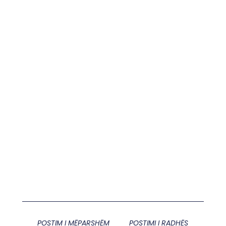
POSTIM I MËPARSHËM
POSTIMI I RADHËS