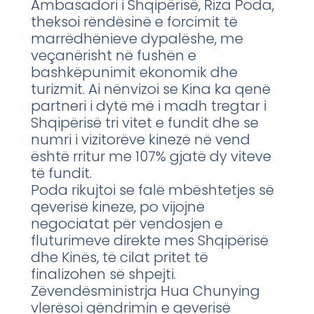
Ambasadori i Shqipërisë, Riza Poda,
theksoi rëndësinë e forcimit të
marrëdhënieve dypalëshe, me
veçanërisht në fushën e
bashkëpunimit ekonomik dhe
turizmit. Ai nënvizoi se Kina ka qenë
partneri i dytë më i madh tregtar i
Shqipërisë tri vitet e fundit dhe se
numri i vizitorëve kinezë në vend
është rritur me 107% gjatë dy viteve
të fundit.
Poda rikujtoi se falë mbështetjes së
qeverisë kineze, po vijojnë
negociatat për vendosjen e
fluturimeve direkte mes Shqipërisë
dhe Kinës, të cilat pritet të
finalizohen së shpejti.
Zëvendësministrja Hua Chunying
vlerësoi qëndrimin e qeverisë