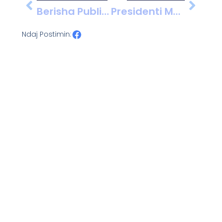
Berisha Publikon Listën E Ministrave Në Vende Të BE Që Janë Pezulluar Gjatë Hetimeve, Në Reagim Ndaj Masave Për Belinda Ballukun
Presidenti Macron Pritet Të Prezantojë Programin E Ri Të Shërbimit Ushtarak Vullnetar Për Të Rinjtë
Ndaj Postimin: