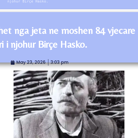
njohur Birçe Hasko.
et nga jeta ne moshen 84 vjecare
ri i njohur Birçe Hasko.
May 23, 2026
3:03 pm