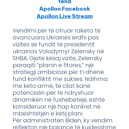
tënd
Apollon Facebook
Apollon Live Stream
Vendimi për të ofruar raketa të
avancuara Ukrainës erdhi pas
vizitës së fundit të presidentit
ukrainas Volodymyr Zelensky në
SHBA. Gjatë kësaj vizite, Zelensky
paraqiti “planin e fitores,” një
strategji ambicioze për t’i dhënë
fund konfliktit me sukses. Ndihma
me këto armë, të cilat kanë
potencialin për të ndryshuar
dinamikën në fushëbetejë, është
konsideruar një hap konkret në
mbështetjen e këtij plani.
Për administratën Biden, ky vendim
reflekton një balancë të kujdesshme