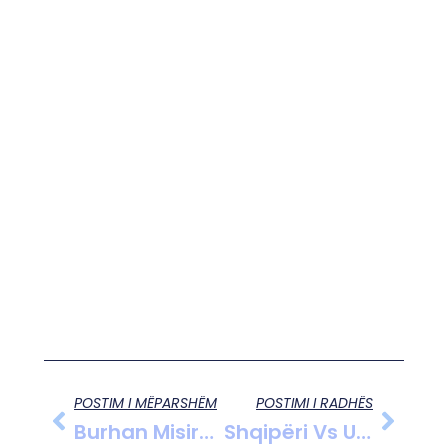
POSTIM I MËPARSHËM
POSTIMI I RADHËS
Burhan Misiraj Për Promovimin E Vlerave Në Emisionin “Ballafaqim” Nga Gazetari Besnik Sulejmani: Një Domosdoshmëri Për Shqipërinë
Shqipëri Vs Ukrainë: Një Përpjekje E Vonë E Bajramit Nuk Mjafton Për Të Shmangur Humbjen