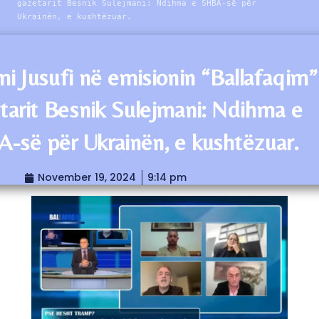
gazetarit Besnik Sulejmani: Ndihma e SHBA-së për
Ukrainën, e kushtëzuar.
i Jusufi në emisionin “Ballafaqim”
tarit Besnik Sulejmani: Ndihma e
-së për Ukrainën, e kushtëzuar.
November 19, 2024
9:14 pm