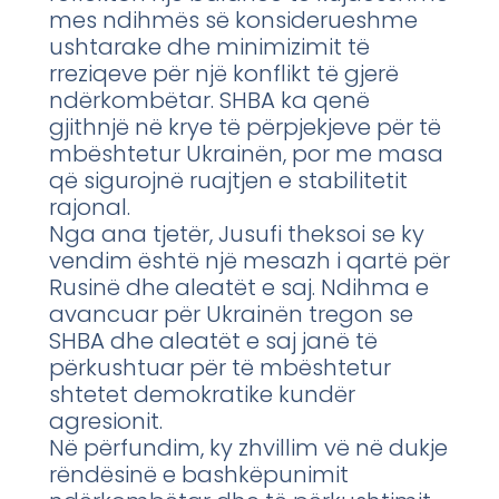
mes ndihmës së konsiderueshme
ushtarake dhe minimizimit të
rreziqeve për një konflikt të gjerë
ndërkombëtar. SHBA ka qenë
gjithnjë në krye të përpjekjeve për të
mbështetur Ukrainën, por me masa
që sigurojnë ruajtjen e stabilitetit
rajonal.
Nga ana tjetër, Jusufi theksoi se ky
vendim është një mesazh i qartë për
Rusinë dhe aleatët e saj. Ndihma e
avancuar për Ukrainën tregon se
SHBA dhe aleatët e saj janë të
përkushtuar për të mbështetur
shtetet demokratike kundër
agresionit.
Në përfundim, ky zhvillim vë në dukje
rëndësinë e bashkëpunimit