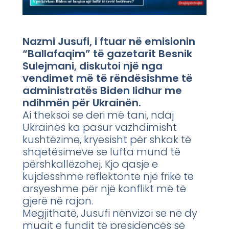
Nazmi Jusufi, i ftuar në emisionin
“Ballafaqim” të gazetarit Besnik
Sulejmani, diskutoi një nga
vendimet më të rëndësishme të
administratës Biden lidhur me
ndihmën për Ukrainën.
Ai theksoi se deri më tani, ndaj
Ukrainës ka pasur vazhdimisht
kushtëzime, kryesisht për shkak të
shqetësimeve se lufta mund të
përshkallëzohej. Kjo qasje e
kujdesshme reflektonte një frikë të
arsyeshme për një konflikt më të
gjerë në rajon.
Megjithatë, Jusufi nënvizoi se në dy
muajt e fundit të presidencës së