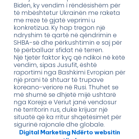
Biden, ky vendim i rëndësishëm për
të mbështetur Ukrainën me raketa
me rreze të gjatë veprimi u
konkretizua. Ky hap tregon një
ndryshim të qartë në qëndrimin e
SHBA-së dhe përkushtimin e saj për
të përballuar sfidat në terren.
Një tjetër faktor kyç që ndikoi në këtë
vendim, sipas Jusufit, është
raportimi nga Bashkimi Evropian për
një prani të shtuar të trupave
koreano-veriore në Rusi. Thuhet se
më shumë se dhjetë mijë ushtarë
nga Koreja e Veriut janë vendosur
në territorin rus, duke krijuar një
situatë që ka rritur shqetësimet për
sigurinë rajonale dhe globale.
Digital Marketing Ndërto websitin