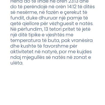
Hëna do të lindë në orën 23:13 dhe
do të perëndojë në orën 14:12 të ditës
së nesërme, në fazën e çerekut të
fundit, duke dhuruar një pamje të
qetë qiellore për vëzhguesit e natës.
Në përfundim, 13 tetori pritet të jetë
një ditë tipike e vjeshtës me
temperatura të buta, pak vranësira
dhe kushte të favorshme për
aktivitetet në natyrë, por me kujdes
ndaj mjegullës së natës në zonat e
ulëta.