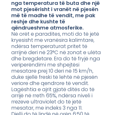
nga temperatura të buta dhe një
mot pjesërisht i vranët në pjesën
më të madhe të vendit, me pak
reshje dhe kushte të
qëndrueshme atmosferike.
Në orët e paradites, moti do të jetë
kryesisht me vranësira kalimtare,
ndërsa temperaturat pritet të
arrijnë deri në 23°C në zonat e ulëta
dhe bregdetare. Era do të fryjë nga
veriperëndimi me shpejtësi
mesatare prej 10 deri në 15 km/h,
duke sjellë freski të lehtë në pjesën
veriore dhe qendrore të vendit.
Lagështia e ajrit gjatë ditës do të
arrijë në rreth 65%, ndërsa niveli i
rrezeve ultraviolet do të jetë
mesatar, me indeks 3 nga 11.
Dielli do të lindë në orën 6:50 të