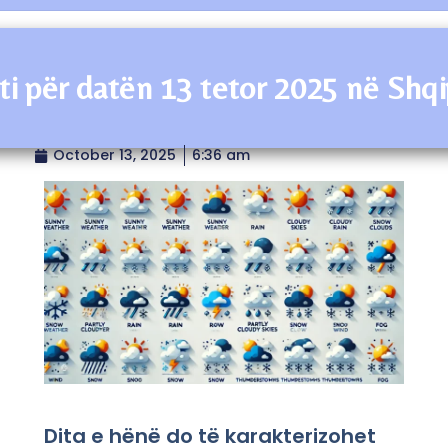
i për datën 13 tetor 2025 në Shqi
October 13, 2025
6:36 am
Dita e hënë do të karakterizohet