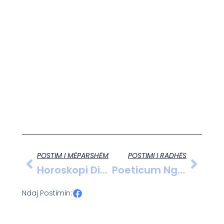
POSTIM I MËPARSHËM
POSTIMI I RADHËS
Horoskopi Ditor, 13 Tetor 2025
Poeticum Nga Gentjan Banaj, I Ftuar Ramadan Braka 01.03.2013
Ndaj Postimin: