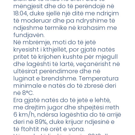
mëngjesit dhe do të perëndojë në
18:04, duke sjellë një ditë me ndriçim
të moderuar dhe pa ndryshime të
ndjeshme termike në krahasim me
fundjavën.
Në mbrëmje, moti do të jetë
kryesisht i kthjellët, por gjatë natës
pritet të krijohen kushte për mjegull
dhe lagështi të lartë, veçanërisht në
ultësirat perëndimore dhe në
luginat e brendshme. Temperatura
minimale e natës do të zbresë deri
në 8°C.
Era gjatë natës do të jetë e lehtë,
me drejtim jugor dhe shpejtësi rreth
6 km/h, ndërsa lagështia do të arrijë
deri në 89%, duke krijuar ndjesinë e
të ftohtit në orët e vona.