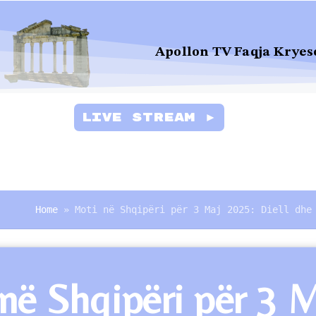
Apollon TV Faqja Kryes
Live Stream ►
Home
»
Moti në Shqipëri për 3 Maj 2025: Diell dhe
në Shqipëri për 3 