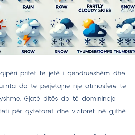
qipëri pritet të jetë i qëndrueshëm dhe
humta do të përjetojnë një atmosferë të
dryshme. Gjatë ditës do të domininojë
teti për qytetarët dhe vizitorët në gjithë