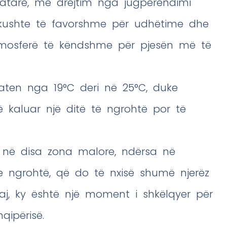
atare, me drejtim nga jugperëndimi
jë kushte të favorshme për udhëtime dhe
 atmosferë të këndshme për pjesën më të
aten nga 19°C deri në 25°C, duke
 kaluar një ditë të ngrohtë por të
k në disa zona malore, ndërsa në
e ngrohtë, që do të nxisë shumë njerëz
aj, ky është një moment i shkëlqyer për
qipërisë.