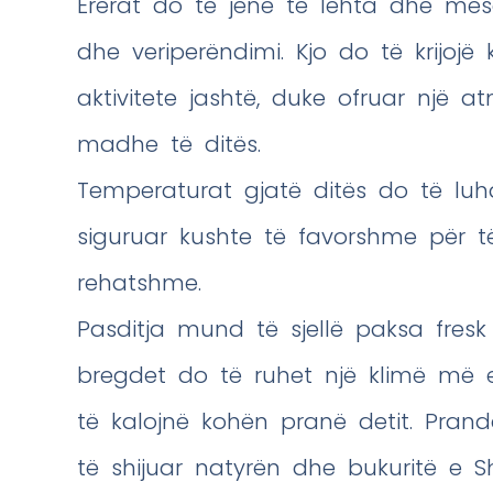
Erërat do të jenë të lehta dhe mes
dhe veriperëndimi. Kjo do të krijo
aktivitete jashtë, duke ofruar një
madhe të ditës.
Temperaturat gjatë ditës do të luh
siguruar kushte të favorshme për të
rehatshme.
Pasditja mund të sjellë paksa fres
bregdet do të ruhet një klimë më 
të kalojnë kohën pranë detit. Prand
të shijuar natyrën dhe bukuritë e Sh