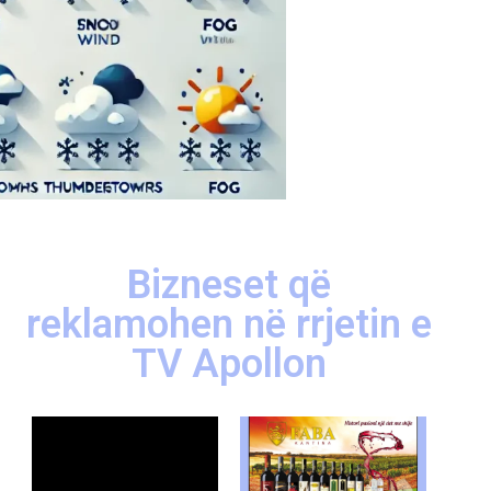
Bizneset që
reklamohen në rrjetin e
TV Apollon