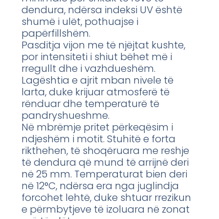
dendura, ndërsa indeksi UV është
shumë i ulët, pothuajse i
papërfillshëm.
Pasditja vijon me të njëjtat kushte,
por intensiteti i shiut bëhet më i
rregullt dhe i vazhdueshëm.
Lagështia e ajrit mban nivele të
larta, duke krijuar atmosferë të
rënduar dhe temperaturë të
pandryshueshme.
Në mbrëmje pritet përkeqësim i
ndjeshëm i motit. Stuhitë e forta
rikthehen, të shoqëruara me reshje
të dendura që mund të arrijnë deri
në 25 mm. Temperaturat bien deri
në 12°C, ndërsa era nga juglindja
forcohet lehtë, duke shtuar rrezikun
e përmbytjeve të izoluara në zonat