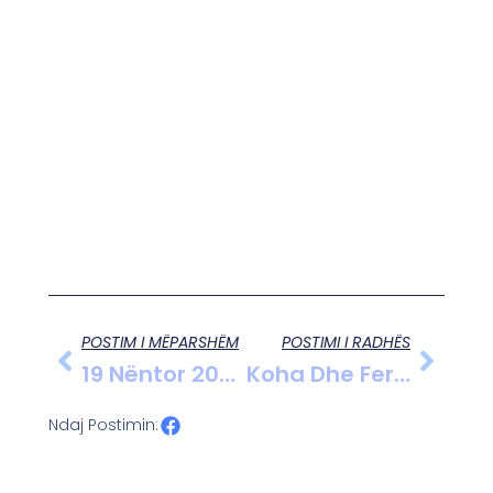
POSTIM I MËPARSHËM
POSTIMI I RADHËS
19 Nëntor 2025, Horoskopi Ditor
Koha Dhe Fermeri Nga Enver Shehu, Një Ditë Pas Përmbytjes Së Vjosës 19.03.2013
Ndaj Postimin: