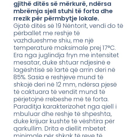
gjithë ditës së mërkurë, ndërsa
mbrëmja sjell stuhi të forta dhe
rrezik për përmbytje lokale.
Gjatë ditës së 19 Nëntorit, vendi do të
përballet me reshje të
vazhdueshme shiu, me një
temperaturë maksimale prej 17°C.
Era nga juglindja fryn me intensitet
mesatar, duke shtuar ndjesinë e
lagështisë së lartë që arrin deri në
85%. Sasia e reshjeve mund të
shkojë deri në 12 mm, ndërsa pjesë
të caktuara të vendit mund të
përjetojnë rrebeshe më të forta.
Paraditja karakterizohet nga qiell i
mbuluar dhe reshje të shpeshta,
duke krijuar kushte të vështira për
qarkullim. Drita e diellit mbetet
minimale për shkak të reve të