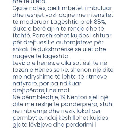
më të ulëta.
Gjatë natës, qielli mbetet i mbuluar
dhe reshjet vazhdojnë me intensitet
të moderuar. Lagështia prek 88%,
duke e bërë ajrin të rëndë dhe të
ftohtë. Parashikohet kujdes i shtuar
për drejtuesit e automjeteve për
shkak të dukshmërisë së ulët dhe
rrugëve të lagështa.
Lëvizja e hënës, e cila sot është në
fazën e Hënës së Re, shënon një ditë
me ndryshime të lehta të ritmeve
natyrore, por pa ndikuar
drejtpërdrejt në mot.
Në përmbledhje, 19 Nëntori sjell një
ditë me reshje të pandërprera, stuhi
në mbrëmje dhe rrezik lokal për
përmbytje, ndaj këshillohet kujdes
gjatë lëvizjeve dhe përdorimi i