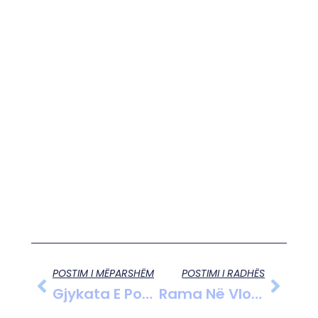
POSTIM I MËPARSHËM
POSTIMI I RADHËS
Gjykata E Posaçme Ka Marë Vendimin Për Të Liruar Jamarbër Malltezin
Rama Në Vlorë Për Të Monitoruar Lirimin E Hapësirave Publike