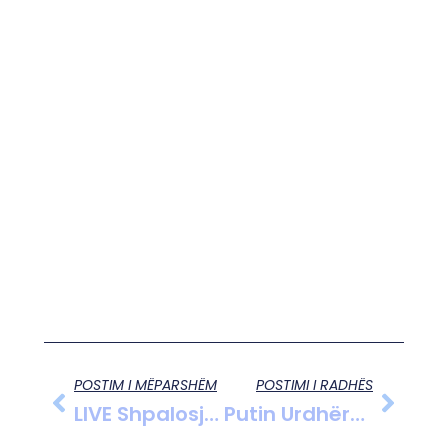
POSTIM I MËPARSHËM
POSTIMI I RADHËS
LIVE Shpalosja E Programit Të PD-Së 2025-2029 Për Sektorin E “Mjedisit, Pyjeve Dhe Kullotave”.
Putin Urdhëron Rritjen E Rekrutimit Ushtarak, Duke Sfiduar Përpjekjet Për Armëpushim Në Ukrainë