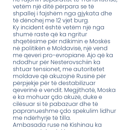
vetëm një ditë përpara se të
shpallej i fajshëm nga gjykata dhe
të dënohej me 12 vjet burg.
Ky incident është vetëm një nga
shumë raste që ka ngritur
shqetësime për ndikimin e Moskës
në politikën e Moldavisë, një vend
me qeveri pro-evropiane. Ajo që ka
ndodhur për Nesterovschiin ka
shtuar tensionet, me autoritetet
moldave që akuzojnë Rusinë për
përpjekje për të destabilizuar
qeverinë e vendit. Megjithatë, Moska
e ka mohuar çdo akuzë, duke e
cilësuar si të pabazuar dhe të
papranueshme çdo spekulim lidhur
me ndërhyrje të tilla.
Ambasada ruse në Kishinau ka