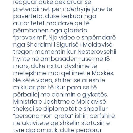
reaguar duke deklaruar se
pretendimet për ndërhyrje janë të
pavërteta, duke kërkuar nga
autoritetet moldave që të
përmbahen nga çfarëdo
“provokimi”. Një video e shpërndarë
nga Shërbimi i Sigurisë i Moldavisë
tregon momentin kur Nesterovschii
hynte në ambasadën ruse më 18
mars, duke nxitur dyshime të
mëtejshme mbi qëllimet e Moskës.
Në këtë video, shihet se ai është
mikluar për të ikur para se të
përballej me dënimin e gjykatës.
Ministria e Jashtme e Moldavisë
theksoi se diplomatët e shpallur
“persona non grata” ishin përfshirë
në aktivitete që shkelin statusin e
tyre diplomatik, duke përdorur