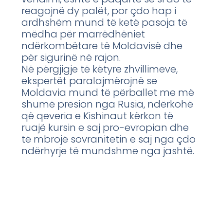
reagojnë dy palët, por çdo hap i
ardhshëm mund të ketë pasoja të
mëdha për marrëdhëniet
ndërkombëtare të Moldavisë dhe
për sigurinë në rajon.
Në përgjigje të këtyre zhvillimeve,
ekspertët paralajmërojnë se
Moldavia mund të përballet me më
shumë presion nga Rusia, ndërkohë
që qeveria e Kishinaut kërkon të
ruajë kursin e saj pro-evropian dhe
të mbrojë sovranitetin e saj nga çdo
ndërhyrje të mundshme nga jashtë.