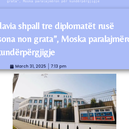
grata”, Moska paralajmëron për kundërpërgjigje
avia shpall tre diplomatët rusë
sona non grata”, Moska paralajmër
kundërpërgjigje
March 31, 2025
7:13 pm