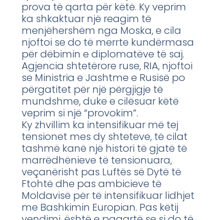
prova të qarta për këtë. Ky veprim
ka shkaktuar një reagim të
menjëhershëm nga Moska, e cila
njoftoi se do të merrte kundërmasa
për dëbimin e diplomatëve të saj.
Agjencia shtetërore ruse, RIA, njoftoi
se Ministria e Jashtme e Rusisë po
përgatitet për një përgjigje të
mundshme, duke e cilësuar këtë
veprim si një “provokim”.
Ky zhvillim ka intensifikuar më tej
tensionet mes dy shteteve, të cilat
tashmë kanë një histori të gjatë të
marrëdhënieve të tensionuara,
veçanërisht pas Luftës së Dytë të
Ftohtë dhe pas ambicieve të
Moldavisë për të intensifikuar lidhjet
me Bashkimin Europian. Pas këtij
vendimi, është e paqartë se si do të