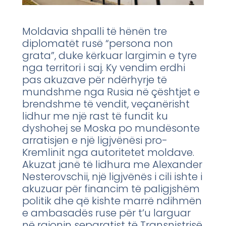
Moldavia shpalli të hënën tre
diplomatët rusë “persona non
grata”, duke kërkuar largimin e tyre
nga territori i saj. Ky vendim erdhi
pas akuzave për ndërhyrje të
mundshme nga Rusia në çështjet e
brendshme të vendit, veçanërisht
lidhur me një rast të fundit ku
dyshohej se Moska po mundësonte
arratisjen e një ligjvënësi pro-
Kremlinit nga autoritetet moldave.
Akuzat janë të lidhura me Alexander
Nesterovschii, një ligjvënës i cili ishte i
akuzuar për financim të paligjshëm
politik dhe që kishte marrë ndihmën
e ambasadës ruse për t’u larguar
në rajonin separatist të Transnistrisë,