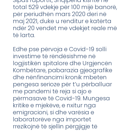
Sipas raportit, Shqipëria kishte në
total 529 vdekje për 100 mijë banorë,
për periudhën mars 2020 deri në
maj 2021, duke u renditur e katërta
ndër 20 vendet me vdekjet reale më
të larta.
Edhe pse përvoja e Covid-19 solli
investime të rëndësishme në
logjistikën spitalore dhe Urgjencën
Kombëtare, pabarazia gjeografike
dhe nënfinancimi kronik mbeten
pengesa serioze për t’u përballuar
me pandemi të reja si ajo e
përmasave të Covid-19. Mungesa
kritike e mjekëve, e nxitur nga
emigracioni, si dhe varësia e
laboratorëve nga importet
rrezikojnë të sjellin përgjigje të