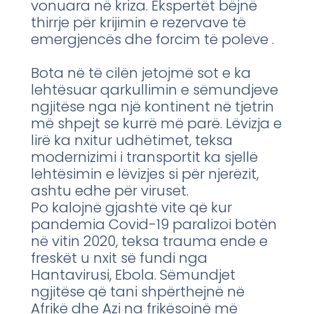
vonuara në kriza. Ekspertët bëjnë
thirrje për krijimin e rezervave të
emergjencës dhe forcim të poleve .
Bota në të cilën jetojmë sot e ka
lehtësuar qarkullimin e sëmundjeve
ngjitëse nga një kontinent në tjetrin
më shpejt se kurrë më parë. Lëvizja e
lirë ka nxitur udhëtimet, teksa
modernizimi i transportit ka sjellë
lehtësimin e lëvizjes si për njerëzit,
ashtu edhe për viruset.
Po kalojnë gjashtë vite që kur
pandemia Covid-19 paralizoi botën
në vitin 2020, teksa trauma ende e
freskët u nxit së fundi nga
Hantavirusi, Ebola. Sëmundjet
ngjitëse që tani shpërthejnë në
Afrikë dhe Azi na frikësojnë më