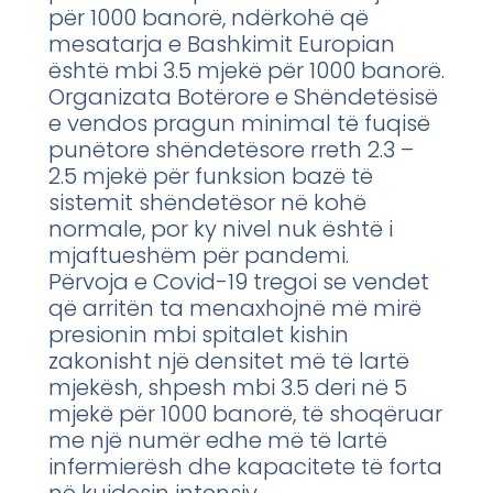
për 1000 banorë, ndërkohë që
mesatarja e Bashkimit Europian
është mbi 3.5 mjekë për 1000 banorë.
Organizata Botërore e Shëndetësisë
e vendos pragun minimal të fuqisë
punëtore shëndetësore rreth 2.3 –
2.5 mjekë për funksion bazë të
sistemit shëndetësor në kohë
normale, por ky nivel nuk është i
mjaftueshëm për pandemi.
Përvoja e Covid-19 tregoi se vendet
që arritën ta menaxhojnë më mirë
presionin mbi spitalet kishin
zakonisht një densitet më të lartë
mjekësh, shpesh mbi 3.5 deri në 5
mjekë për 1000 banorë, të shoqëruar
me një numër edhe më të lartë
infermierësh dhe kapacitete të forta