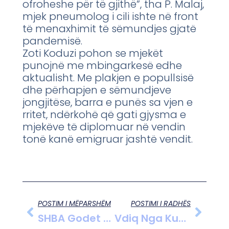
ofroheshe për të gjithë”, tha P. Malaj,
mjek pneumolog i cili ishte në front
të menaxhimit të sëmundjes gjatë
pandemisë.
Zoti Koduzi pohon se mjekët
punojnë me mbingarkesë edhe
aktualisht. Me plakjen e popullsisë
dhe përhapjen e sëmundjeve
jongjitëse, barra e punës sa vjen e
rritet, ndërkohë që gati gjysma e
mjekëve të diplomuar në vendin
tonë kanë emigruar jashtë vendit.
POSTIM I MËPARSHËM
POSTIMI I RADHËS
SHBA Godet Sistemet E Radarit Në Iran, Teherani Kundërpërgjigjet Duke Sulmuar Me Raketa Kuvajtin Dhe Bahrein.
Vdiq Nga Kushte Natyrale!”/ Vrau Nënën Me Thikë, Arrestohet 57-Vjeçarja Në Kurbin! Procedohet Mjekja Që Fshehu Ngjarjen.