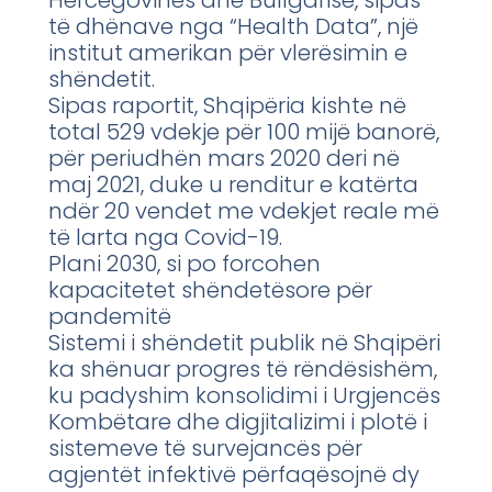
Hercegovinës dhe Bullgarisë, sipas
të dhënave nga “Health Data”, një
institut amerikan për vlerësimin e
shëndetit.
Sipas raportit, Shqipëria kishte në
total 529 vdekje për 100 mijë banorë,
për periudhën mars 2020 deri në
maj 2021, duke u renditur e katërta
ndër 20 vendet me vdekjet reale më
të larta nga Covid-19.
Plani 2030, si po forcohen
kapacitetet shëndetësore për
pandemitë
Sistemi i shëndetit publik në Shqipëri
ka shënuar progres të rëndësishëm,
ku padyshim konsolidimi i Urgjencës
Kombëtare dhe digjitalizimi i plotë i
sistemeve të survejancës për
agjentët infektivë përfaqësojnë dy