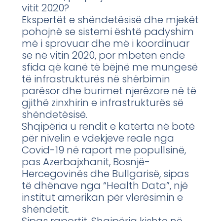
vitit 2020?
Ekspertët e shëndetësisë dhe mjekët
pohojnë se sistemi është padyshim
më i sprovuar dhe më i koordinuar
se në vitin 2020, por mbeten ende
sfida që kanë të bëjnë me mungesë
të infrastrukturës në shërbimin
parësor dhe burimet njerëzore në të
gjithë zinxhirin e infrastrukturës së
shëndetësisë.
Shqipëria u rendit e katërta në botë
për nivelin e vdekjeve reale nga
Covid-19 në raport me popullsinë,
pas Azerbajxhanit, Bosnjë-
Hercegovinës dhe Bullgarisë, sipas
të dhënave nga “Health Data”, një
institut amerikan për vlerësimin e
shëndetit.