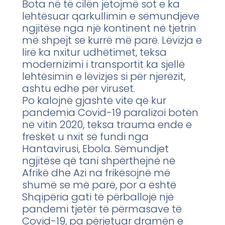
Bota në të cilën jetojmë sot e ka
lehtësuar qarkullimin e sëmundjeve
ngjitëse nga një kontinent në tjetrin
më shpejt se kurrë më parë. Lëvizja e
lirë ka nxitur udhëtimet, teksa
modernizimi i transportit ka sjellë
lehtësimin e lëvizjes si për njerëzit,
ashtu edhe për viruset.
Po kalojnë gjashtë vite që kur
pandemia Covid-19 paralizoi botën
në vitin 2020, teksa trauma ende e
freskët u nxit së fundi nga
Hantavirusi, Ebola. Sëmundjet
ngjitëse që tani shpërthejnë në
Afrikë dhe Azi na frikësojnë më
shumë se më parë, por a është
Shqipëria gati të përballojë një
pandemi tjetër të përmasave të
Covid-19, pa përjetuar dramën e