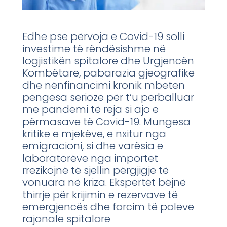
Edhe pse përvoja e Covid-19 solli
investime të rëndësishme në
logjistikën spitalore dhe Urgjencën
Kombëtare, pabarazia gjeografike
dhe nënfinancimi kronik mbeten
pengesa serioze për t’u përballuar
me pandemi të reja si ajo e
përmasave të Covid-19. Mungesa
kritike e mjekëve, e nxitur nga
emigracioni, si dhe varësia e
laboratorëve nga importet
rrezikojnë të sjellin përgjigje të
vonuara në kriza. Ekspertët bëjnë
thirrje për krijimin e rezervave të
emergjencës dhe forcim të poleve
rajonale spitalore