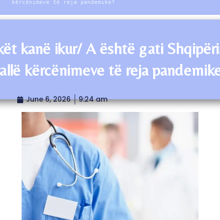
kërcënimeve të reja pandemike?
ët kanë ikur/ A është gati Shqipëri
allë kërcënimeve të reja pandemik
June 6, 2026
9:24 am