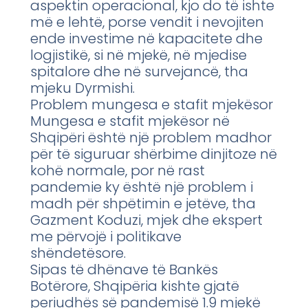
aspektin operacional, kjo do të ishte
më e lehtë, porse vendit i nevojiten
ende investime në kapacitete dhe
logjistikë, si në mjekë, në mjedise
spitalore dhe në survejancë, tha
mjeku Dyrmishi.
Problem mungesa e stafit mjekësor
Mungesa e stafit mjekësor në
Shqipëri është një problem madhor
për të siguruar shërbime dinjitoze në
kohë normale, por në rast
pandemie ky është një problem i
madh për shpëtimin e jetëve, tha
Gazment Koduzi, mjek dhe ekspert
me përvojë i politikave
shëndetësore.
Sipas të dhënave të Bankës
Botërore, Shqipëria kishte gjatë
periudhës së pandemisë 1.9 mjekë