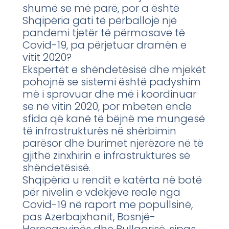
shumë se më parë, por a është
Shqipëria gati të përballojë një
pandemi tjetër të përmasave të
Covid-19, pa përjetuar dramën e
vitit 2020?
Ekspertët e shëndetësisë dhe mjekët
pohojnë se sistemi është padyshim
më i sprovuar dhe më i koordinuar
se në vitin 2020, por mbeten ende
sfida që kanë të bëjnë me mungesë
të infrastrukturës në shërbimin
parësor dhe burimet njerëzore në të
gjithë zinxhirin e infrastrukturës së
shëndetësisë.
Shqipëria u rendit e katërta në botë
për nivelin e vdekjeve reale nga
Covid-19 në raport me popullsinë,
pas Azerbajxhanit, Bosnjë-