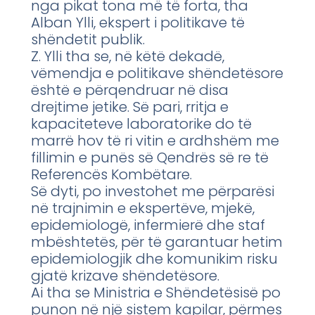
nga pikat tona më të forta, tha
Alban Ylli, ekspert i politikave të
shëndetit publik.
Z. Ylli tha se, në këtë dekadë,
vëmendja e politikave shëndetësore
është e përqendruar në disa
drejtime jetike. Së pari, rritja e
kapaciteteve laboratorike do të
marrë hov të ri vitin e ardhshëm me
fillimin e punës së Qendrës së re të
Referencës Kombëtare.
Së dyti, po investohet me përparësi
në trajnimin e ekspertëve, mjekë,
epidemiologë, infermierë dhe staf
mbështetës, për të garantuar hetim
epidemiologjik dhe komunikim risku
gjatë krizave shëndetësore.
Ai tha se Ministria e Shëndetësisë po
punon në një sistem kapilar, përmes