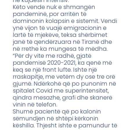
në kujdesin intensiv.
Këto vende nuk e shmangën
pandeminë, por arritën të
dominonin kolapsin e sistemit. Vendi
ynë vijon të vuajë emigracionin e
lartë të mjekëve, teksa shërbimet
janë të qendërzuara në Tiranë dhe
në rrethe ka mungesa të mëdha.
“Për dy vite me radhë, gjatë
pandemisë 2020-2021, ka qenë më
keq se një front lufte. Ishte një
rraskapitje, me vetëm dy ose tre orë
gjumë. Ndërkohë që po punonim në
spitalet Covid me superintensitet,
qindra mesazhe, grafi dhe skanerë
vinin në telefon.
Shumë pacientë që po kalonin
sëmundjen në shtëpi kërkonin
këshilla. Thjesht ishte e pamundur të