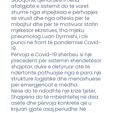
Sidoqoftë, qëndrueshmëria
afatgjatë e sistemit do të varet
shumë nga shpejtësia e përhapjes
së virusit dhe nga aftësia për të
mbajtur dhe për të motivuar stafin
mjekësor ekzistues, tha mjeku
pneumolog Luan Dyrmishi, i cili
punoi në front të pandemisë Covid-
19.
Përvoja e Covid-19 shërbeu si një
precedent për sistemin shëndetësor
shqiptar, duke e detyruar atë të
ndërtonte pothuajse nga e para një
strukturë logjistike dhe menaxhuese
për emergjencat e mëdha.
Nëse do të ndodhte një krizë tjetër,
Shqipëria do të mbështetej në disa
asete dhe përvoja konkrete që u
krijuan gjatë asaj periudhe. Në