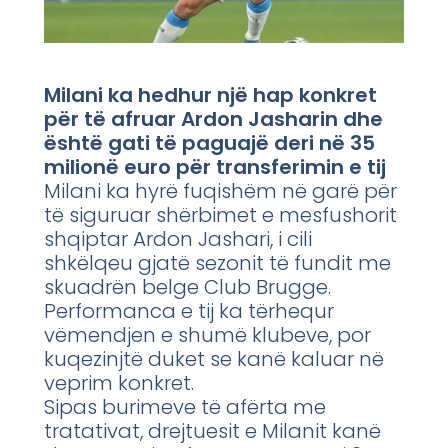
Milani ka hedhur një hap konkret
për të afruar Ardon Jasharin dhe
është gati të paguajë deri në 35
milionë euro për transferimin e tij
Milani ka hyrë fuqishëm në garë për
të siguruar shërbimet e mesfushorit
shqiptar Ardon Jashari, i cili
shkëlqeu gjatë sezonit të fundit me
skuadrën belge Club Brugge.
Performanca e tij ka tërhequr
vëmendjen e shumë klubeve, por
kuqezinjtë duket se kanë kaluar në
veprim konkret.
Sipas burimeve të afërta me
tratativat, drejtuesit e Milanit kanë