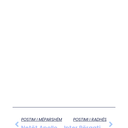
POSTIM I MËPARSHËM
POSTIMI I RADHËS
Netët Apolloniane , Poezi Në Apollon 20.10.2017
Inter Përgatit Të Ardhmen Pa Hakan Calhanoglu, Kristjan Asllani Drejt Një Roli Kyç Në Formacionin Zikaltër