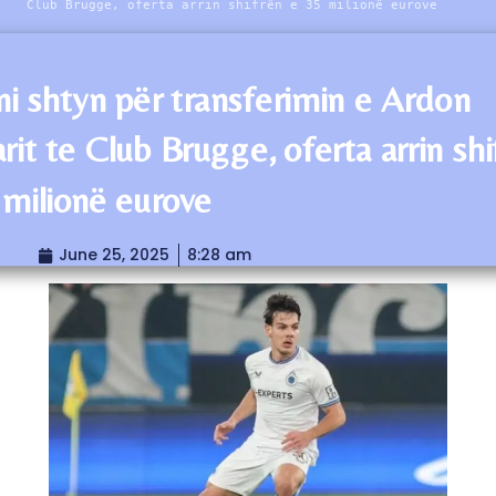
Club Brugge, oferta arrin shifrën e 35 milionë eurove
ni shtyn për transferimin e Ardon
rit te Club Brugge, oferta arrin shi
 milionë eurove
June 25, 2025
8:28 am