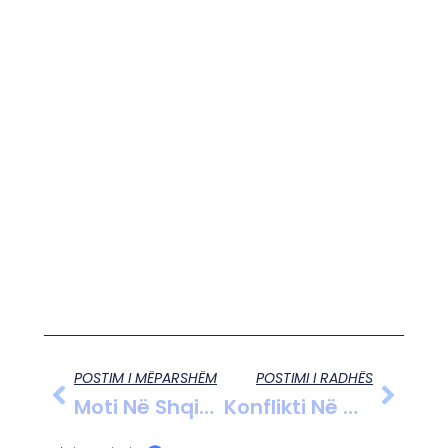
POSTIM I MËPARSHËM
POSTIMI I RADHËS
Moti Në Shqipëri, 18 Gusht 2025
Konflikti Në Maliq Tronditi Gjykatën E Korçës, Autori I Penduar E I Përlotur Në Sallën E Gjygjit