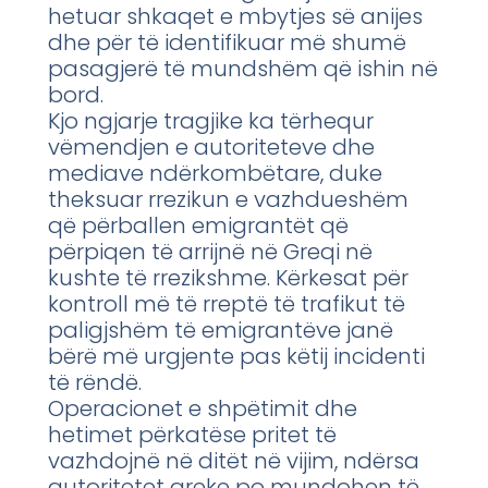
hetuar shkaqet e mbytjes së anijes
dhe për të identifikuar më shumë
pasagjerë të mundshëm që ishin në
bord.
Kjo ngjarje tragjike ka tërhequr
vëmendjen e autoriteteve dhe
mediave ndërkombëtare, duke
theksuar rrezikun e vazhdueshëm
që përballen emigrantët që
përpiqen të arrijnë në Greqi në
kushte të rrezikshme. Kërkesat për
kontroll më të rreptë të trafikut të
paligjshëm të emigrantëve janë
bërë më urgjente pas këtij incidenti
të rëndë.
Operacionet e shpëtimit dhe
hetimet përkatëse pritet të
vazhdojnë në ditët në vijim, ndërsa
autoritetet greke po mundohen të