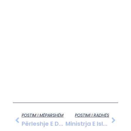
POSTIM I MËPARSHËM
POSTIMI I RADHËS
Përleshje E Dhunshme Mes Shqiptarëve Në Selanik, Dy Të Plagosur, Njëri Në Gjendje Kritike
Ministrja E Islandës Për Fëmijët Dhe Arsimin Jep Dorëheqjen Pas Zbulimit Të Lidhjes Me Adoleshentin