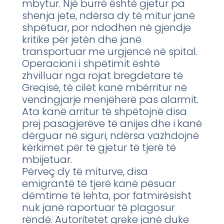
mbytur. Një burrë është gjetur pa
shenja jete, ndërsa dy të mitur janë
shpëtuar, por ndodhen në gjendje
kritike për jetën dhe janë
transportuar me urgjencë në spital.
Operacioni i shpëtimit është
zhvilluar nga rojat bregdetare të
Greqisë, të cilët kanë mbërritur në
vendngjarje menjëherë pas alarmit.
Ata kanë arritur të shpëtojnë disa
prej pasagjerëve të anijes dhe i kanë
dërguar në siguri, ndërsa vazhdojnë
kërkimet për të gjetur të tjerë të
mbijetuar.
Përveç dy të miturve, disa
emigrantë të tjerë kanë pësuar
dëmtime të lehta, por fatmirësisht
nuk janë raportuar të plagosur
rëndë. Autoritetet greke janë duke