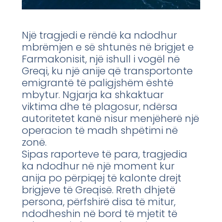
Një tragjedi e rëndë ka ndodhur
mbrëmjen e së shtunës në brigjet e
Farmakonisit, një ishull i vogël në
Greqi, ku një anije që transportonte
emigrantë të paligjshëm është
mbytur. Ngjarja ka shkaktuar
viktima dhe të plagosur, ndërsa
autoritetet kanë nisur menjëherë një
operacion të madh shpëtimi në
zonë.
Sipas raporteve të para, tragjedia
ka ndodhur në një moment kur
anija po përpiqej të kalonte drejt
brigjeve të Greqisë. Rreth dhjetë
persona, përfshirë disa të mitur,
ndodheshin në bord të mjetit të