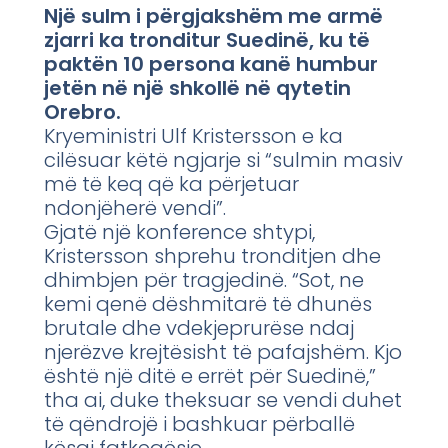
Një sulm i përgjakshëm me armë
zjarri ka tronditur Suedinë, ku të
paktën 10 persona kanë humbur
jetën në një shkollë në qytetin
Orebro.
Kryeministri Ulf Kristersson e ka
cilësuar këtë ngjarje si “sulmin masiv
më të keq që ka përjetuar
ndonjëherë vendi”.
Gjatë një konference shtypi,
Kristersson shprehu tronditjen dhe
dhimbjen për tragjedinë. “Sot, ne
kemi qenë dëshmitarë të dhunës
brutale dhe vdekjeprurëse ndaj
njerëzve krejtësisht të pafajshëm. Kjo
është një ditë e errët për Suedinë,”
tha ai, duke theksuar se vendi duhet
të qëndrojë i bashkuar përballë
kësaj fatkeqësie.