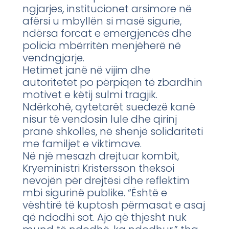
ngjarjes, institucionet arsimore në
afërsi u mbyllën si masë sigurie,
ndërsa forcat e emergjencës dhe
policia mbërritën menjëherë në
vendngjarje.
Hetimet janë në vijim dhe
autoritetet po përpiqen të zbardhin
motivet e këtij sulmi tragjik.
Ndërkohë, qytetarët suedezë kanë
nisur të vendosin lule dhe qirinj
pranë shkollës, në shenjë solidariteti
me familjet e viktimave.
Në një mesazh drejtuar kombit,
Kryeministri Kristersson theksoi
nevojën për drejtësi dhe reflektim
mbi sigurinë publike. “Është e
vështirë të kuptosh përmasat e asaj
që ndodhi sot. Ajo që thjesht nuk