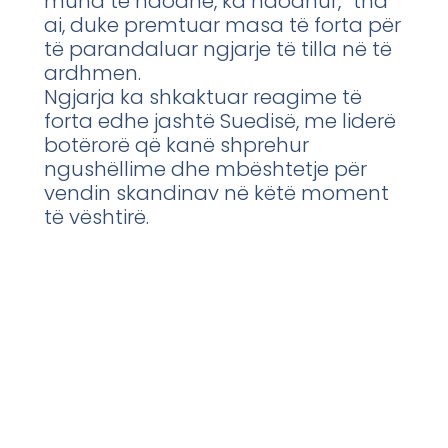
mund të ndodhë, ka ndodhur,” tha
ai, duke premtuar masa të forta për
të parandaluar ngjarje të tilla në të
ardhmen.
Ngjarja ka shkaktuar reagime të
forta edhe jashtë Suedisë, me liderë
botërorë që kanë shprehur
ngushëllime dhe mbështetje për
vendin skandinav në këtë moment
të vështirë.