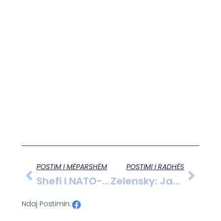
POSTIM I MËPARSHËM
POSTIMI I RADHËS
Shefi I NATO-S Sugjeron Ekzistencën E Një “strategjie Sekrete” Në Marrëdhëniet Me Rusinë
Zelensky: Jam I Gatshëm Për Bisedime Direkte Me Putin Për Të Përfunduar Luftën
Ndaj Postimin: