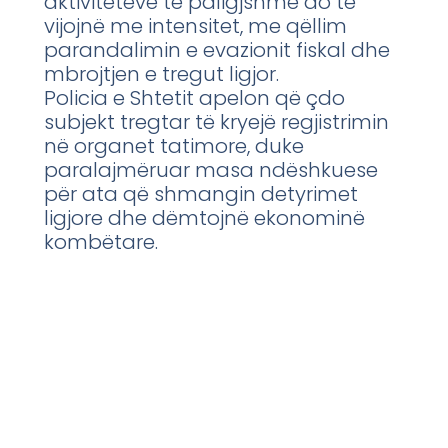
aktiviteteve të paligjshme do të
vijojnë me intensitet, me qëllim
parandalimin e evazionit fiskal dhe
mbrojtjen e tregut ligjor.
Policia e Shtetit apelon që çdo
subjekt tregtar të kryejë regjistrimin
në organet tatimore, duke
paralajmëruar masa ndëshkuese
për ata që shmangin detyrimet
ligjore dhe dëmtojnë ekonominë
kombëtare.