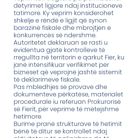
detyrimet ligjore ndaj institucioneve
tatimore. Ky veprim konsiderohet
shkelje e rëndë e ligjit që synon
barazinë fiskale dhe mbrojtjen e
konkurrencës së ndershme.
Autoritetet deklaruan se rasti u
evidentua gjatë kontrolleve të
rregullta në territorin e qarkut Fier, ku
janë intensifikuar verifikimet për
bizneset që veprojnë jashtë sistemit
të deklarimeve fiskale.
Pas mbledhjes së provave dhe
dokumenteve përkatëse, materialet
procedurale iu referuan Prokurorisë
së Fierit, për veprime të mëtejshme
hetimore.
Burime pranë strukturave të hetimit
bënë të ditur se kontrollet ndaj