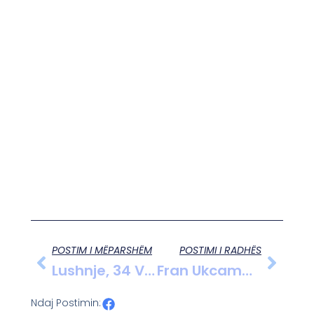
POSTIM I MËPARSHËM
POSTIMI I RADHËS
Lushnje, 34 Vjeçari Nën Hetim Për Trafik Droge
Fran Ukcama: “Teatri I Kosovës Ishte Një Teatër Modern”
Ndaj Postimin: