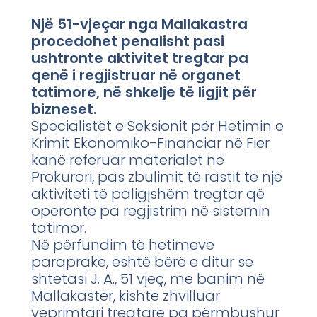
Një 51-vjeçar nga Mallakastra
procedohet penalisht pasi
ushtronte aktivitet tregtar pa
qenë i regjistruar në organet
tatimore, në shkelje të ligjit për
bizneset.
Specialistët e Seksionit për Hetimin e
Krimit Ekonomiko-Financiar në Fier
kanë referuar materialet në
Prokurori, pas zbulimit të rastit të një
aktiviteti të paligjshëm tregtar që
operonte pa regjistrim në sistemin
tatimor.
Në përfundim të hetimeve
paraprake, është bërë e ditur se
shtetasi J. A., 51 vjeç, me banim në
Mallakastër, kishte zhvilluar
veprimtari tregtare pa përmbushur