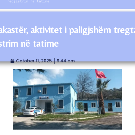
regjistrim në tatime
kastër, aktivitet i paligjshëm tregt
istrim në tatime
October 11, 2025
9:44 am