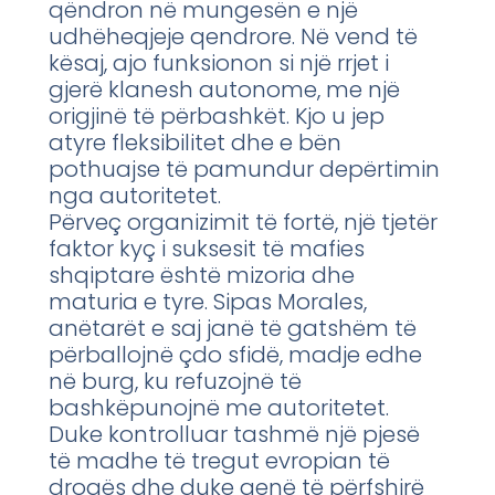
qëndron në mungesën e një
udhëheqjeje qendrore. Në vend të
kësaj, ajo funksionon si një rrjet i
gjerë klanesh autonome, me një
origjinë të përbashkët. Kjo u jep
atyre fleksibilitet dhe e bën
pothuajse të pamundur depërtimin
nga autoritetet.
Përveç organizimit të fortë, një tjetër
faktor kyç i suksesit të mafies
shqiptare është mizoria dhe
maturia e tyre. Sipas Morales,
anëtarët e saj janë të gatshëm të
përballojnë çdo sfidë, madje edhe
në burg, ku refuzojnë të
bashkëpunojnë me autoritetet.
Duke kontrolluar tashmë një pjesë
të madhe të tregut evropian të
drogës dhe duke qenë të përfshirë