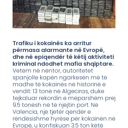
Trafiku i kokainës ka arritur
përmasa alarmante në Evropë,
dhe në epiqendër të këtij aktiviteti
kriminal ndodhet mafia shqiptare.
Vetëm në nëntor, autoritetet
spanjolle kapën ngarkesën më të
madhe të kokainës në historinë e
vendit: 13 tonë në Algeciras, duke
tejkaluar rekordin e mëparshëm prej
9.5 tonësh në të njëjtin port. Në
Valencia, një tjetër qendër e
rëndësishme hyrëse për kokainën në
Evropë, u konfiskuan 3.5 ton këtë