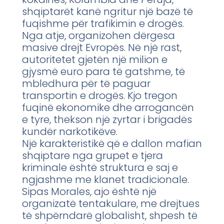
shqiptarët kanë ngritur një bazë të
fuqishme për trafikimin e drogës.
Nga atje, organizohen dërgesa
masive drejt Evropës. Në një rast,
autoritetet gjetën një milion e
gjysmë euro para të gatshme, të
mbledhura për të paguar
transportin e drogës. Kjo tregon
fuqinë ekonomike dhe arrogancën
e tyre, thekson një zyrtar i brigadës
kundër narkotikëve.
Një karakteristikë që e dallon mafian
shqiptare nga grupet e tjera
kriminale është struktura e saj e
ngjashme me klanet tradicionale.
Sipas Morales, ajo është një
organizatë tentakulare, me drejtues
të shpërndarë globalisht, shpesh të