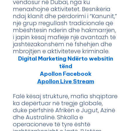
vendosur në Dubai, nga ku
menaxhojnë aktivitetet. Besnikëria
ndaj klanit dhe përdorimi i “Kanunit,”
një grup rregullash tradicionale që
mbështesin nderin dhe hakmarrjen,
i japin kësaj mafieje një avantazh të
jashtëzakonshëm në fshehjen dhe
mbrojtjen e aktiviteteve kriminale.
Digital Marketing Ndërto websitin
tënd
Apollon Facebook
Apollon Live Stream
Falë kësaj strukture, mafia shqiptare
ka depërtuar në tregje globale,
duke përfshirë Afrikën e Jugut, Azinë
dhe Australinë. Shkalla e
operacioneve të tyre është