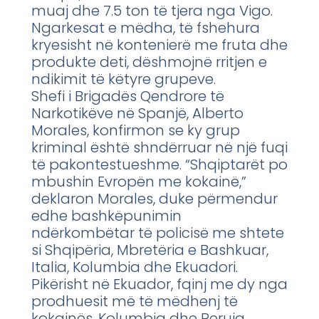
muaj dhe 7.5 ton të tjera nga Vigo.
Ngarkesat e mëdha, të fshehura
kryesisht në kontenierë me fruta dhe
produkte deti, dëshmojnë rritjen e
ndikimit të këtyre grupeve.
Shefi i Brigadës Qendrore të
Narkotikëve në Spanjë, Alberto
Morales, konfirmon se ky grup
kriminal është shndërruar në një fuqi
të pakontestueshme. “Shqiptarët po
mbushin Evropën me kokainë,”
deklaron Morales, duke përmendur
edhe bashkëpunimin
ndërkombëtar të policisë me shtete
si Shqipëria, Mbretëria e Bashkuar,
Italia, Kolumbia dhe Ekuadori.
Pikërisht në Ekuador, fqinj me dy nga
prodhuesit më të mëdhenj të
kokainës, Kolumbia dhe Peruja,