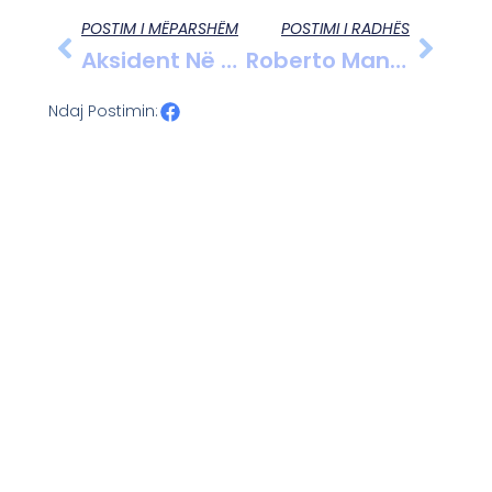
POSTIM I MËPARSHËM
POSTIMI I RADHËS
Aksident Në Aksin Fier-Lushnjë: Furgoni I Forcave “Shqiponja” Godet Barrierën Mbrojtëse
Roberto Mancini: Nuk Do Të Lija Italinë Për Arabinë Saudite, Një Gabim Që S’do Ta Përsërisja
Ndaj Postimin: