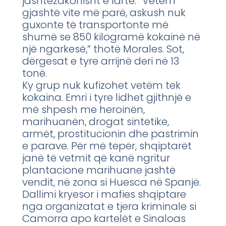
jashtëzakonisht e lartë. “Vetëm
gjashtë vite më parë, askush nuk
guxonte të transportonte më
shumë se 850 kilogramë kokainë në
një ngarkesë,” thotë Morales. Sot,
dërgesat e tyre arrijnë deri në 13
tonë.
Ky grup nuk kufizohet vetëm tek
kokaina. Emri i tyre lidhet gjithnjë e
më shpesh me heroinën,
marihuanën, drogat sintetike,
armët, prostitucionin dhe pastrimin
e parave. Për më tepër, shqiptarët
janë të vetmit që kanë ngritur
plantacione marihuane jashtë
vendit, në zona si Huesca në Spanjë.
Dallimi kryesor i mafies shqiptare
nga organizatat e tjera kriminale si
Camorra apo kartelët e Sinaloas