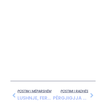
POSTIM I MËPARSHËM
POSTIMI I RADHËS
LUSHNJE, FERMERËT E DUSHKUT VUAJNË MUNGESËN E UJIT PËR VADITJE
PËRGJIGJJA E BERISHËS QË OPOZITA TË DAL OPOZITA ME 1 KANDIDAT TË PËRBASHKËT APOLITIK PËR TIRANËN