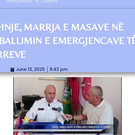
EMERGJENCAVE TÊ ZJARREVE
HNJE, MARRJA E MASAVE NË
BALLIMIN E EMERGJENCAVE T
RREVE
June 13, 2025
8:43 pm