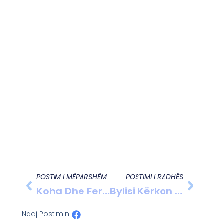
POSTIM I MËPARSHËM
POSTIMI I RADHËS
Koha Dhe Fermeri, Enver Shehu 19 Qershor 2012
Bylisi Kërkon 3 Pikët E Para Ndaj Flamurtarit
Ndaj Postimin: