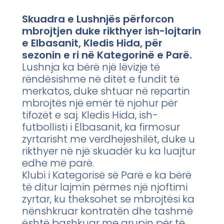
Skuadra e Lushnjës përforcon
mbrojtjen duke rikthyer ish-lojtarin
e Elbasanit, Kledis Hida, për
sezonin e ri në Kategorinë e Parë.
Lushnja ka bërë një lëvizje të
rëndësishme në ditët e fundit të
merkatos, duke shtuar në repartin
mbrojtës një emër të njohur për
tifozët e saj. Kledis Hida, ish-
futbollisti i Elbasanit, ka firmosur
zyrtarisht me verdhejeshilët, duke u
rikthyer në një skuadër ku ka luajtur
edhe më parë.
Klubi i Kategorisë së Parë e ka bërë
të ditur lajmin përmes një njoftimi
zyrtar, ku theksohet se mbrojtësi ka
nënshkruar kontratën dhe tashmë
është bashkuar me grupin për të