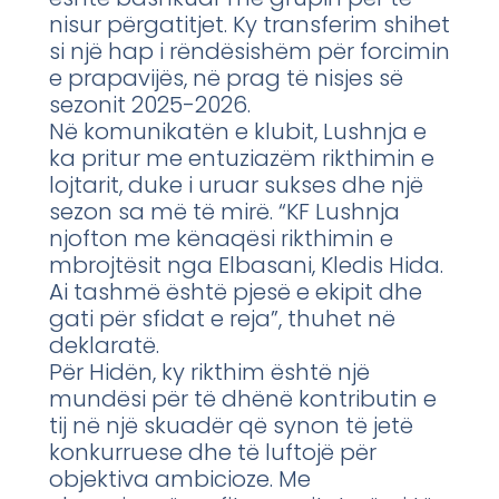
nisur përgatitjet. Ky transferim shihet
si një hap i rëndësishëm për forcimin
e prapavijës, në prag të nisjes së
sezonit 2025-2026.
Në komunikatën e klubit, Lushnja e
ka pritur me entuziazëm rikthimin e
lojtarit, duke i uruar sukses dhe një
sezon sa më të mirë. “KF Lushnja
njofton me kënaqësi rikthimin e
mbrojtësit nga Elbasani, Kledis Hida.
Ai tashmë është pjesë e ekipit dhe
gati për sfidat e reja”, thuhet në
deklaratë.
Për Hidën, ky rikthim është një
mundësi për të dhënë kontributin e
tij në një skuadër që synon të jetë
konkurruese dhe të luftojë për
objektiva ambicioze. Me