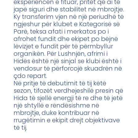
eksperiencën e fituar, pritet që ai të
japë siguri dhe stabilitet në mbrojtje.
Ky transferim vjen në një periudhë të
ngjeshur për klubet e Kategorisë së
Parë, teksa afati i merkatos po i
afrohet fundit dhe ekipet po bëjnë
lëvizjet e fundit për të përmbyllur
organikën. Për Lushnjën, afrimi i
Hidës është një sinjal se klubi është i
vendosur të përforcojë skuadrën në
çdo repart.
Në pritje të debutimit të tij këtë
sezon, tifozët verdhejeshilë presin që
Hida të sjellë energji të re dhe të jetë
një shtyllë e rëndësishme në
mbrojtje, duke kontribuar në
rrugëtimin e ekipit drejt objektivave
të tij.