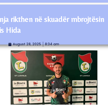
nja rikthen në skuadër mbrojtësin
is Hida
August 28, 2025
8:34 am