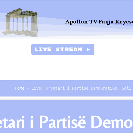
Apollon TV Faqja Kryes
Live Stream ►
Home
»
Live: Kryetari i Partisë Demokratike, Sali
etari i Partisë Dem