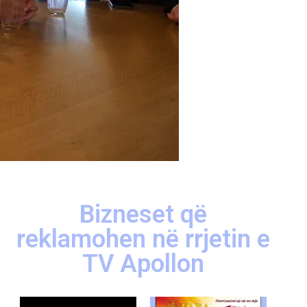
Bizneset që
reklamohen në rrjetin e
TV Apollon