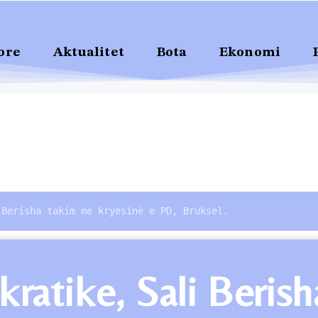
ore
Aktualitet
Bota
Ekonomi
 Berisha takim me kryesinë e PD, Bruksel.
okratike, Sali Beri