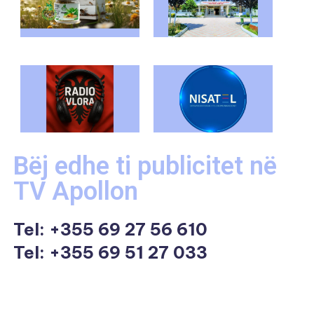
Bëj edhe ti publicitet në
TV Apollon
Tel:
+355 69 27 56 610
Tel: +355 69 51 27 033