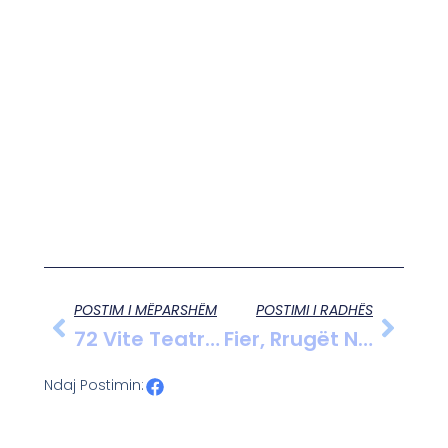
POSTIM I MËPARSHËM
POSTIMI I RADHËS
72 Vite Teatri ”Aleksandër Moisiu” Në Durrës
Fier, Rrugët Në Lagjen ”1 Maji” Ende Të Parikonstruktuara
Ndaj Postimin: