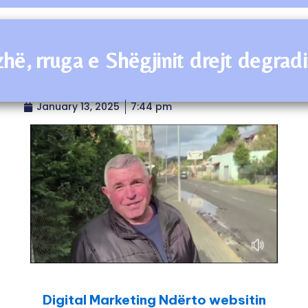
hë, rruga e Shëgjinit drejt degrad
January 13, 2025
7:44 pm
Digital Marketing Ndërto websitin