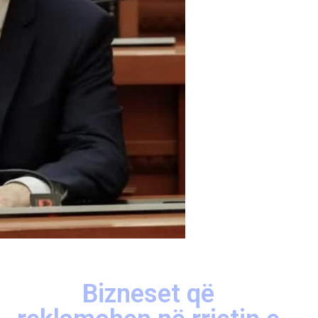
Bizneset që