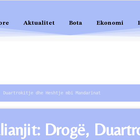
ore
Aktualitet
Bota
Ekonomi
, Duartrokitje dhe Heshtje mbi Mandarinat
lianjit: Drogë, Duart