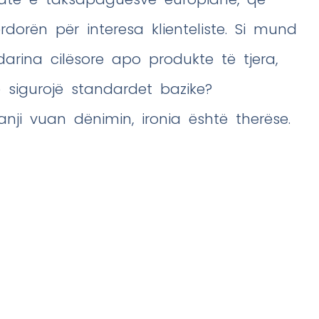
dorën për interesa klienteliste. Si mund
rina cilësore apo produkte të tjera,
 sigurojë standardet bazike?
anji vuan dënimin, ironia është therëse.