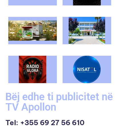
Bëj edhe ti publicitet në
TV Apollon
Tel:
+355 69 27 56 610