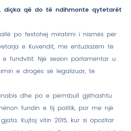
, diçka që do të ndihmonte qytetarët
 sallë po festohej miratimi i nismës për
kryetarja e Kuvendit, me entuziazëm të
 e fundvitit. Një sesion parlamentar u
imin e drogës së legalizuar, të
kanabis dhe po e përmbull gjithashtu
ënon fundin e tij politik, por me një
ata. Kujtoj vitin 2015, kur si opozitar