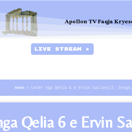
Apollon TV Faqja Kryes
Live Stream ►
Home
»
Letër nga Qelia 6 e Ervin Salianjit: Drogë
nga Qelia 6 e Ervin Sa