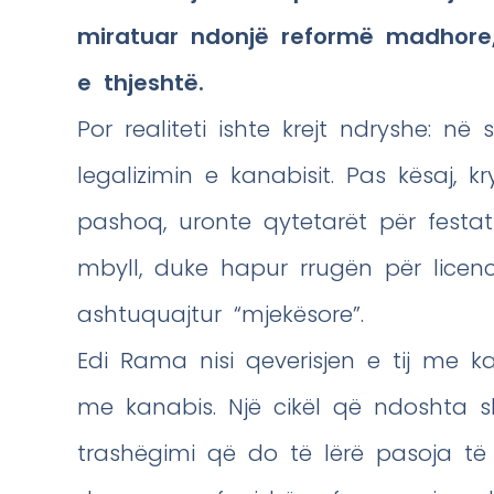
miratuar ndonjë reformë madhore
e thjeshtë.
Por realiteti ishte krejt ndryshe: në
legalizimin e kanabisit. Pas kësaj, 
pashoq, uronte qytetarët për festat
mbyll, duke hapur rrugën për licenc
ashtuquajtur “mjekësore”.
Edi Rama nisi qeverisjen e tij me 
me kanabis. Një cikël që ndoshta sh
trashëgimi që do të lërë pasoja të gj