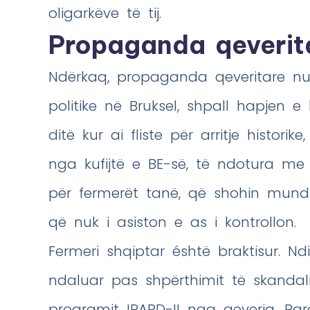
oligarkëve të tij.
Propaganda qeverit
Ndërkaq, propaganda qeveritare nuk 
politike në Bruksel, shpall hapjen e
ditë kur ai fliste për arritje histor
nga kufijtë e BE-së, të ndotura me 
për fermerët tanë, që shohin mundin
që nuk i asiston e as i kontrollon.
Fermeri shqiptar éshtë braktisur. 
ndaluar pas shpërthimit të skandali
programit IPARD-II nga qeveria. Pa