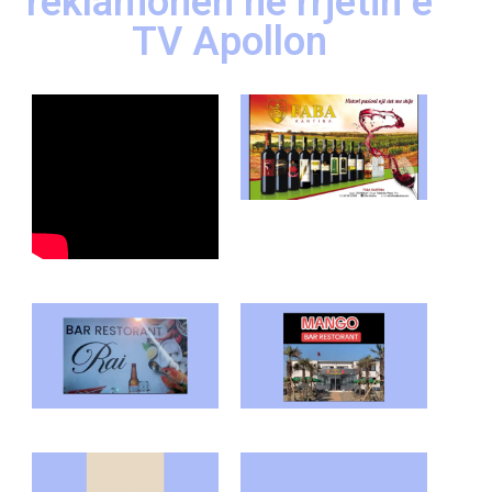
reklamohen në rrjetin e
TV Apollon