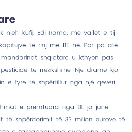
are
njeh kufij. Edi Rama, me vallet e tij
 kapitujve të rinj me BE-në. Por po atë
ike, mandarinat shqiptare u kthyen pas
pesticide të rrezikshme. Një dramë kjo
 e tyre të shpërfillur nga një qeveri
Ndihmat e premtuara nga BE-ja janë
t të shpërdorimit të 33 milion eurove të
ratë e taksapaguesve europianë, që