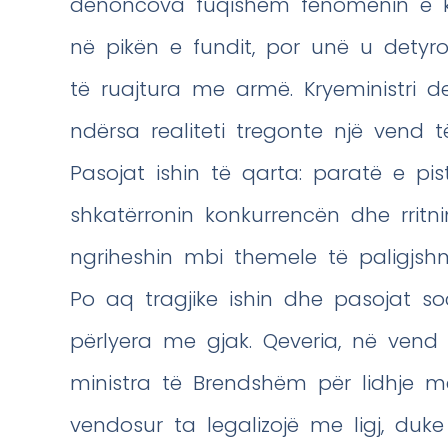
denoncova fuqishëm fenomenin e ka
në pikën e fundit, por unë u detyro
të ruajtura me armë. Kryeministri de
ndërsa realiteti tregonte një vend t
Pasojat ishin të qarta: paratë e p
shkatërronin konkurrencën dhe rritni
ngriheshin mbi themele të paligjsh
Po aq tragjike ishin dhe pasojat soc
përlyera me gjak. Qeveria, në vend
ministra të Brendshëm për lidhje me
vendosur ta legalizojë me ligj, duk