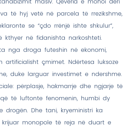
nabizimit masiv. Qeveria e mohoi deri
va të hyj vetë në parcela të rrezikshme,
klaronte se “çdo rrënjë ishte shkulur”,
ë kthyer në fidanishta narkoshteti.
ista nga droga futeshin në ekonomi,
n artificialisht çmimet. Ndërtesa luksoze
me, duke larguar investimet e ndershme.
iale: përplasje, hakmarrje dhe ngjarje të
 që të luftonte fenomenin, humbi dy
 drogën. Dhe tani, kryeministri ka
e krijuar monopole të reja në duart e