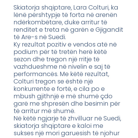
Skiatorja shqiptare, Lara Colturi, ka
lënë përshtypje të forta në arenën
ndërkombëtare, duke arritur të
renditet e treta në garën e Gjigandit
të Are-s në Suedi.
Ky rezultat pozitiv e vendos atë në
podium për të tretën herë këtë
sezon dhe tregon një rritje të
vazhdueshme në nivelin e saj të
performancës. Me këtë rezultat,
Colturi tregon se është një
konkurrente e fortë, e cila po e
mbush gjithnjë e më shumë çdo
garë me shpresën dhe besimin për
të arritur më shumë.
Në këtë ngjarje të zhvilluar në Suedi,
skiatorja shqiptare e kaloi me
sukses një mori garuesish të njohur