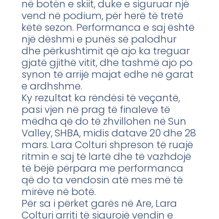
në botën e skiit, duke e siguruar një
vend në podium, për herë të tretë
këtë sezon. Performanca e saj është
një dëshmi e punës së palodhur
dhe përkushtimit që ajo ka treguar
gjatë gjithë vitit, dhe tashmë ajo po
synon të arrijë majat edhe në garat
e ardhshme.
Ky rezultat ka rëndësi të veçantë,
pasi vjen në prag të finaleve të
mëdha që do të zhvillohen në Sun
Valley, SHBA, midis datave 20 dhe 28
mars. Lara Colturi shpreson të ruajë
ritmin e saj të lartë dhe të vazhdojë
të bëjë përpara me performanca
që do ta vendosin atë mes më të
mirëve në botë.
Për sa i përket garës në Are, Lara
Colturi arriti të sigurojë vendin e