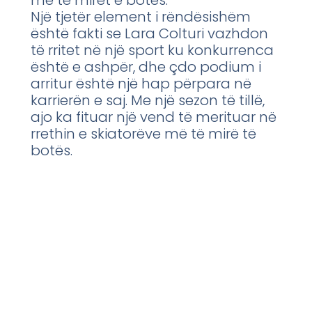
më të mirët e botës.
Një tjetër element i rëndësishëm
është fakti se Lara Colturi vazhdon
të rritet në një sport ku konkurrenca
është e ashpër, dhe çdo podium i
arritur është një hap përpara në
karrierën e saj. Me një sezon të tillë,
ajo ka fituar një vend të merituar në
rrethin e skiatorëve më të mirë të
botës.