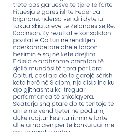
tretë pas garuesve të tjerë të fortë.
Fituesja e garës ishte Federica
Brignone, ndërsa vendi i dytë iu
takua skiatoreve të Zelandës së Re,
Robinson. Ky rezultat e konsolidon
pozitat e Colturi në renditjen
ndërkombëtare dhe e forcon
besimin e saj në këtë drejtim.
E diela e ardhshme premton të
sjellë mundësi të tjera për Lara
Colturi, pasi ajo do të garojë sërish,
këtë herë në Slalom, një disiplinë ku
ajo gjithashtu ka treguar
performanca të shkëlqyera.
Skiatorja shqiptare do të tentojë të
arrijë një vend tjetër në podium,
duke ruajtur kështu ritmin e lartë
dhe ambicien për të konkuruar me