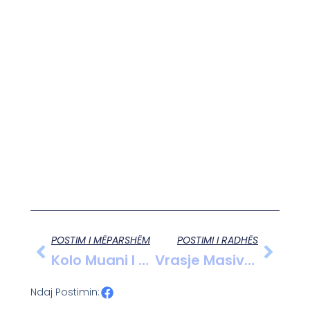
POSTIM I MËPARSHËM
POSTIMI I RADHËS
Kolo Muani I Hapur Për Qëndrimin Tek Juventusi: “Pse Të Mos Qëndroj Në Torino?”
Vrasje Masive Në Siri: Qindra Të Vrarë Në Përleshje, Mes Tyre Gra Dhe Fëmijë
Ndaj Postimin: