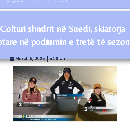
në podiumin e tretë të sezonit
Colturi shndrit në Suedi, skiatorja
ptare në podiumin e tretë të sezon
March 8, 2025
5:28 pm