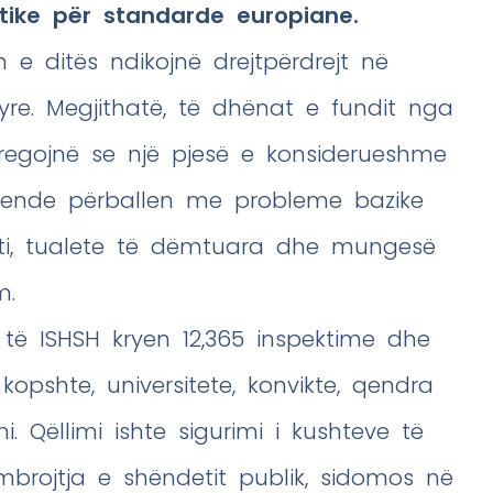
tike për standarde europiane.
 e ditës ndikojnë drejtpërdrejt në
tyre. Megjithatë, të dhënat e fundit nga
tregojnë se një pjesë e konsiderueshme
 ende përballen me probleme bazike
hti, tualete të dëmtuara dhe mungesë
m.
e të ISHSH kryen 12,365 inspektime dhe
kopshte, universitete, konvikte, qendra
 Qëllimi ishte sigurimi i kushteve të
brojtja e shëndetit publik, sidomos në