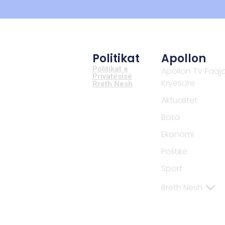
Politikat
Apollon
Politikat e
Apollon TV Faqj
Privatësisë
Kryesore
Rreth Nesh
Aktualitet
Bota
Ekonomi
Politike
Sport
Rreth Nesh