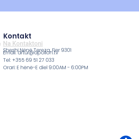
Kontakt
Na Kontaktoni
a
Sheshi Nënë Tereza, Fier 9301
Email: artur@apollon.tv
Tel: +355 69 51 27 033
Orari: E hënë-E diel 9:00AM - 6:00PM