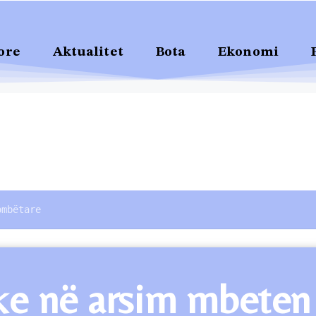
ore
Aktualitet
Bota
Ekonomi
ombëtare
ike në arsim mbeten