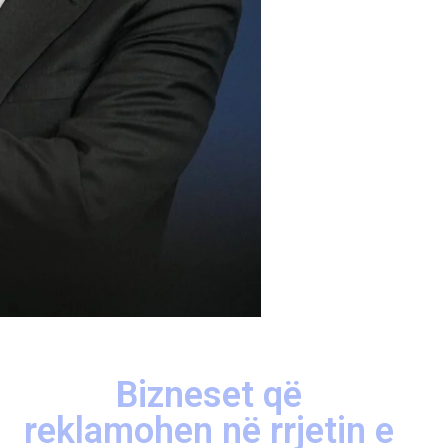
Bizneset që
reklamohen në rrjetin e