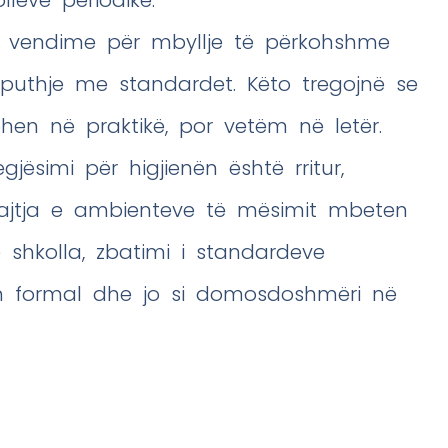
lleve periodike.
 6 vendime për mbyllje të përkohshme
uthje me standardet. Këto tregojnë se
hen në praktikë, por vetëm në letër.
jësimi për higjienën është rritur,
bajtja e ambienteve të mësimit mbeten
shkolla, zbatimi i standardeve
im formal dhe jo si domosdoshmëri në