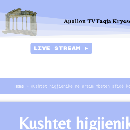
Apollon TV Faqja Kryes
Live Stream ►
Home
»
Kushtet higjienike në arsim mbeten sfidë k
Kushtet higjien