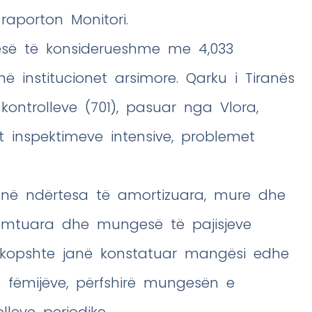
 raporton Monitori.
pjesë të konsiderueshme me 4,033
ë institucionet arsimore. Qarku i Tiranës
ontrolleve (701), pasuar nga Vlora,
t inspektimeve intensive, problemet
anë ndërtesa të amortizuara, mure dhe
ëmtuara dhe mungesë të pajisjeve
 kopshte janë konstatuar mangësi edhe
 fëmijëve, përfshirë mungesën e