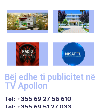
Bëj edhe ti publicitet në
TV Apollon
Tel:
+355 69 27 56 610
Tel: +355 69 51 27 033