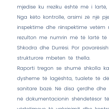
mjedise ku rreziku është më i lartë,
Nga këto kontrolle, arsimi zë një 
inspektime dhe riinspektime vetëm n
rezulton me numrin më të lartë të k
Shkodra dhe Durrësi. Por pavarësish
strukturore mbeten të thella.
Raporti tregon se shumë shkolla k
dysheme të lagështa, tualete të d
sanitare bazë. Në disa çerdhe dhe
në dokumentacionin shëndetësor të