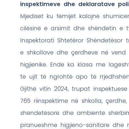
inspektimeve dhe deklaratave poli
Mjediset ku fëmijët kalojnë shumicën
cilësinë e arsimit dhe shëndetin e 
Inspektorati Shtetëror Shëndetësor 
e shkollave dhe çerdheve në vend
higjienike. Ende ka klasa me lagës
të ujit të ngrohtë apo të rrjedhshë
Gjithë vitin 2024, trupat inspektues
765 riinspektime në shkolla, çerdhe, 
shëndetësore dhe ambiente shërbimi.
pranueshme higjieno-sanitare dhe m