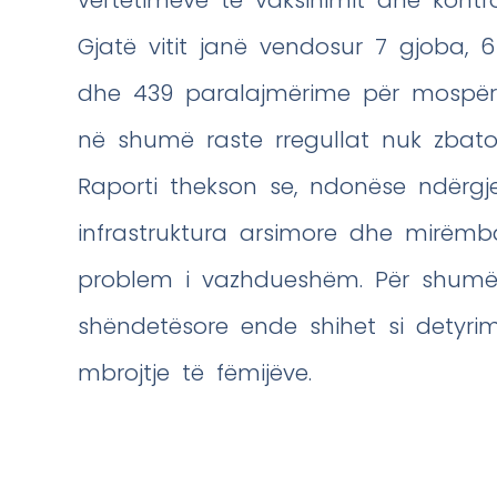
vërtetimeve të vaksinimit dhe kontro
Gjatë vitit janë vendosur 7 gjoba,
dhe 439 paralajmërime për mospërp
në shumë raste rregullat nuk zbato
Raporti thekson se, ndonëse ndërgjeg
infrastruktura arsimore dhe mirëm
problem i vazhdueshëm. Për shumë 
shëndetësore ende shihet si detyr
mbrojtje të fëmijëve.