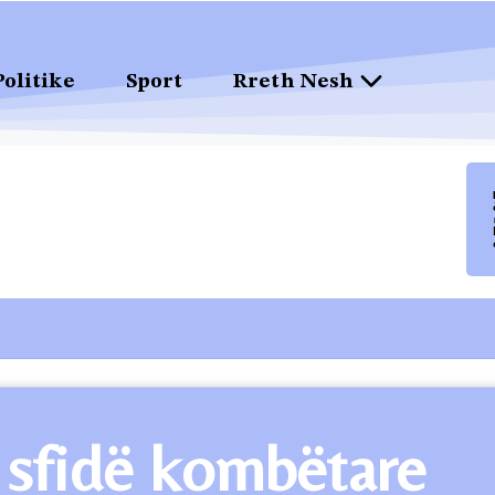
Politike
Sport
Rreth Nesh
 sfidë kombëtare