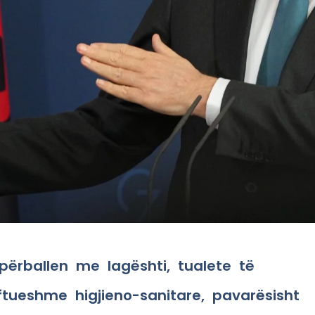
përballen me lagështi, tualete të
tueshme higjieno-sanitare, pavarësisht