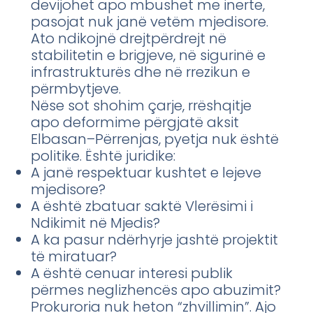
devijohet apo mbushet me inerte,
pasojat nuk janë vetëm mjedisore.
Ato ndikojnë drejtpërdrejt në
stabilitetin e brigjeve, në sigurinë e
infrastrukturës dhe në rrezikun e
përmbytjeve.
Nëse sot shohim çarje, rrëshqitje
apo deformime përgjatë aksit
Elbasan–Përrenjas, pyetja nuk është
politike. Është juridike:
A janë respektuar kushtet e lejeve
mjedisore?
A është zbatuar saktë Vlerësimi i
Ndikimit në Mjedis?
A ka pasur ndërhyrje jashtë projektit
të miratuar?
A është cenuar interesi publik
përmes neglizhencës apo abuzimit?
Prokuroria nuk heton “zhvillimin”. Ajo