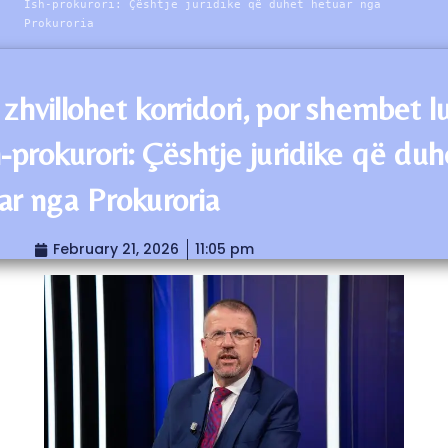
Ish-prokurori: Çështje juridike që duhet hetuar nga
Prokuroria
 zhvillohet korridori, por shembet l
h-prokurori: Çështje juridike që duh
ar nga Prokuroria
February 21, 2026
11:05 pm