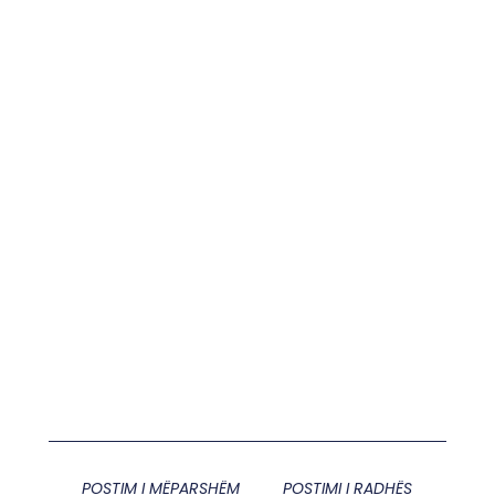
POSTIM I MËPARSHËM
POSTIMI I RADHËS