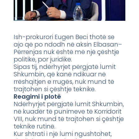
Ish-prokurori Eugen Beci thotë se
ajo që po ndodh në aksin Elbasan–
Përrenjas nuk është më një çështje
politike, por juridike.
Sipas tij, ndërhyrjet përgjatë lumit
Shkumbin, që kanë ndikuar në
rrëshqitjen e rrugës, nuk mund të
trajtohen si çështje teknike.
Reagimi i plotë
Ndërhyrjet përgjatë lumit Shkumbin,
në kuadër të punimeve të Korridorit
VIII, nuk mund të trajtohen si çështje
teknike rutinë.
Kur shtrati i një lumi ngushtohet,