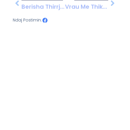
Berisha Thirrje Për Mobilizim: Protesta Kombëtare Më 28 Shkurt
Vrau Me Thikë 48-Vjeçarin Në Kavajë Për Vendin E Parkimit, Pas Disa Orësh Kërkimesh Vihet Në Pranga Roland Puja
Ndaj Postimin: