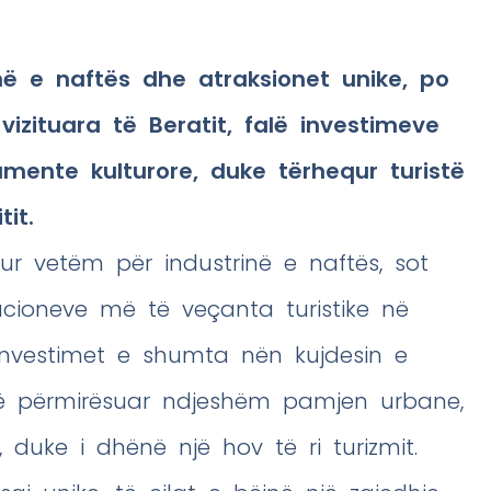
inë e naftës dhe atraksionet unike, po
izituara të Beratit, falë investimeve
mente kulturore, duke tërhequr turistë
it.
ohur vetëm për industrinë e naftës, sot
nacioneve më të veçanta turistike në
, investimet e shumta nën kujdesin e
anë përmirësuar ndjeshëm pamjen urbane,
, duke i dhënë një hov të ri turizmit.