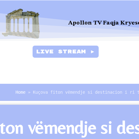
Apollon TV Faqja Kryes
Live Stream ►
Home
»
Kuçova fiton vëmendje si destinacion i ri 
ton vëmendje si des