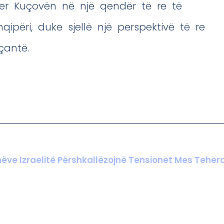
yer Kuçovën në një qendër të re të
hqipëri, duke sjellë një perspektivë të re
çantë.
nëve Izraelitë Përshkallëzojnë Tensionet Mes Tehera