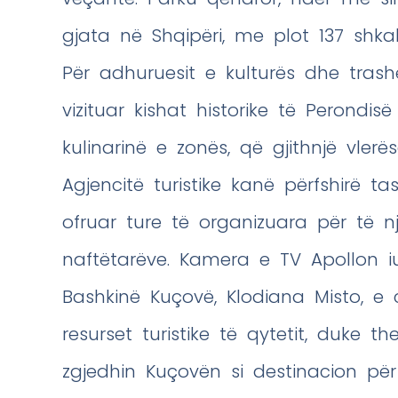
gjata në Shqipëri, me plot 137 shkal
Për adhuruesit e kulturës dhe tras
vizituar kishat historike të Perondis
kulinarinë e zonës, që gjithnjë vlerë
Agjencitë turistike kanë përfshirë 
ofruar ture të organizuara për të 
naftëtarëve. Kamera e TV Apollon iu
Bashkinë Kuçovë, Klodiana Misto, e 
resurset turistike të qytetit, duke t
zgjedhin Kuçovën si destinacion për