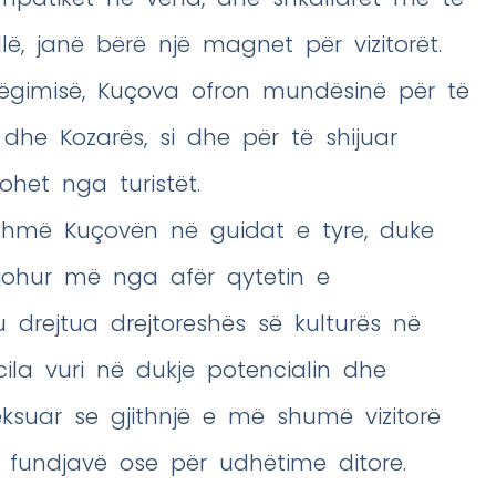
lë, janë bërë një magnet për vizitorët.
hëgimisë, Kuçova ofron mundësinë për të
ë dhe Kozarës, si dhe për të shijuar
sohet nga turistët.
tashmë Kuçovën në guidat e tyre, duke
njohur më nga afër qytetin e
 drejtua drejtoreshës së kulturës në
cila vuri në dukje potencialin dhe
heksuar se gjithnjë e më shumë vizitorë
 fundjavë ose për udhëtime ditore.