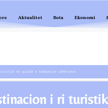
ore
Aktualitet
Bota
Ekonomi
turistik në guidat e kompanive udhëtuese
tinacion i ri turist