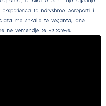
saj unike, të cilat e bëjnë një zgjedhje
ë eksperienca të ndryshme. Aeroporti, i
 gjata me shkallë të veçanta, janë
në në vëmendje të vizitorëve.