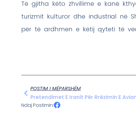
Të gjitha këto zhvillime e kanë kth
turizmit kulturor dhe industrial në S
për të ardhmen e këtij qyteti të ve
POSTIM I MËPARSHËM
Pretendimet E Iranit Për Rrëzimin E Avio
Ndaj Postimin: