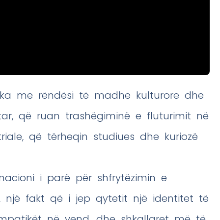
pika me rëndësi të madhe kulturore dhe
ptar, që ruan trashëgiminë e fluturimit në
triale, që tërheqin studiues dhe kuriozë
nacioni i parë për shfrytëzimin e
një fakt që i jep qytetit një identitet të
mpatikët në vend, dhe shkallaret më të