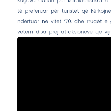
Kuçova dallon për karakteristikat e 
të preferuar për turistët që kërkojn
ndërtuar në vitet ’70, dhe rrugët e
vetëm disa prej atraksioneve që vij