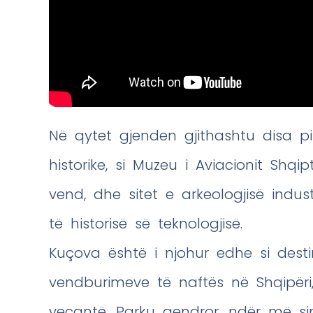
Në qytet gjenden gjithashtu disa 
historike, si Muzeu i Aviacionit Shqi
vend, dhe sitet e arkeologjisë indus
të historisë së teknologjisë.
Kuçova është i njohur edhe si desti
vendburimeve të naftës në Shqipëri, 
veçantë. Parku qendror, ndër më si