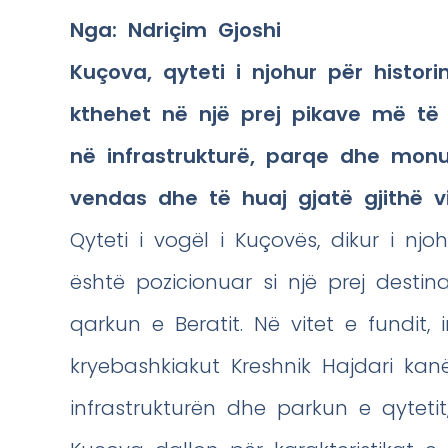
Nga: Ndriçim Gjoshi
Kuçova, qyteti i njohur për histor
kthehet në një prej pikave më të v
në infrastrukturë, parqe dhe monu
vendas dhe të huaj gjatë gjithë vit
Qyteti i vogël i Kuçovës, dikur i nj
është pozicionuar si një prej desti
qarkun e Beratit. Në vitet e fundit
kryebashkiakut Kreshnik Hajdari k
infrastrukturën dhe parkun e qytetit