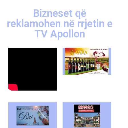
Bizneset që
reklamohen në rrjetin e
TV Apollon