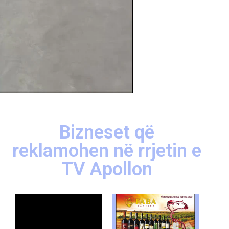
Bizneset që
reklamohen në rrjetin e
TV Apollon