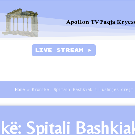
Apollon TV Faqja Kryes
Live Stream ►
Home
»
Kronikë: Spitali Bashkiak i Lushnjës drejt
kë: Spitali Bashkiak