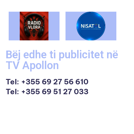
Bëj edhe ti publicitet në
TV Apollon
Tel:
+355 69 27 56 610
Tel: +355 69 51 27 033