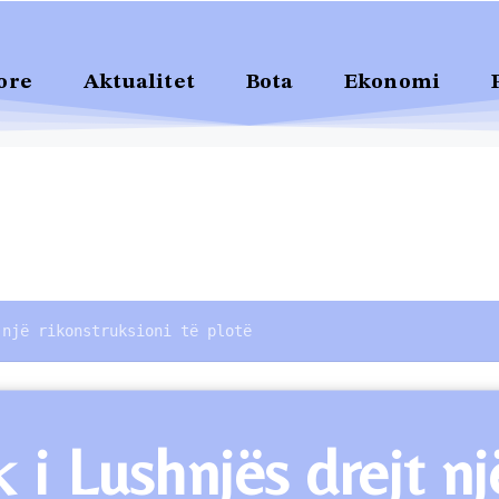
ore
Aktualitet
Bota
Ekonomi
 një rikonstruksioni të plotë
 i Lushnjës drejt nj