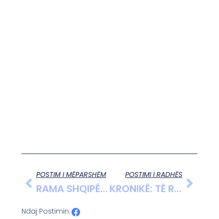
POSTIM I MËPARSHËM
POSTIMI I RADHËS
RAMA SHQIPËRIA SOT ME ATË TË DJESHMEN SI DITA ME NATËN, ME ATË TË 2030 Ës, SI DITA QË SAPO KA AGUAR
KRONIKË: TË RINJTË LUSHNJARË SHPALOSIN FLAMURIN SHQIPTAR NË 17 VITE PAVARËSI TË KOSOVËS
Ndaj Postimin: