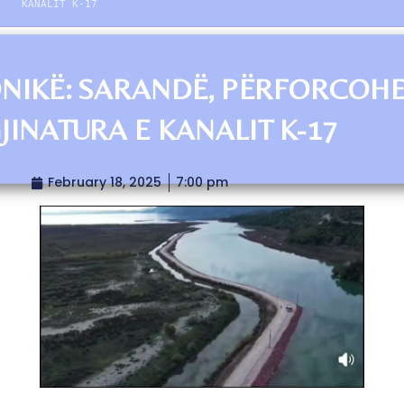
KANALIT K-17
NIKË: SARANDË, PËRFORCOH
JINATURA E KANALIT K-17
February 18, 2025
7:00 pm