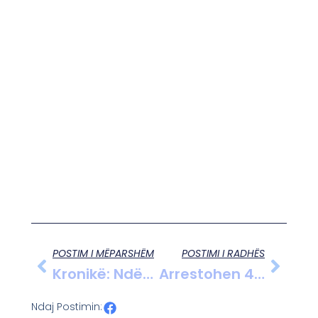
POSTIM I MËPARSHËM
POSTIMI I RADHËS
Kronikë: Ndërtohet Argjinatura E Lumit Drin Në Juban Të Shkodrës
Arrestohen 4 Shtetase Të Huaja Në Vlorë Për Ushtrim Prostitucioni: Hetimet Vë Vazhdim
Ndaj Postimin: