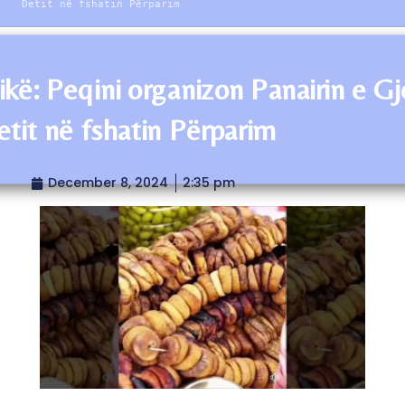
Detit në fshatin Përparim
ikë: Peqini organizon Panairin e Gje
etit në fshatin Përparim
December 8, 2024
2:35 pm