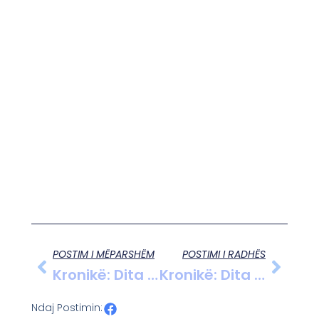
POSTIM I MËPARSHËM
POSTIMI I RADHËS
Kronikë: Dita E 15-Të E Grevës Së Urisë Së Naftëtarëve, Protestë Para Selisë Së Bankersit
Kronikë: Dita E 15-Të E Grevës Së Urisë Së Naftëtarëve, Protestë Para Selisë Së Bankersit
Ndaj Postimin: