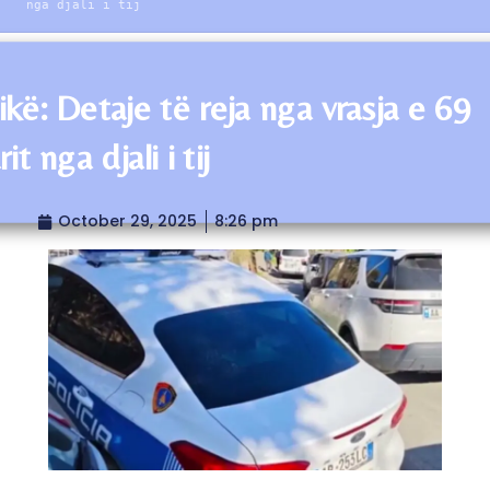
nga djali i tij
ikë: Detaje të reja nga vrasja e 69
rit nga djali i tij
October 29, 2025
8:26 pm