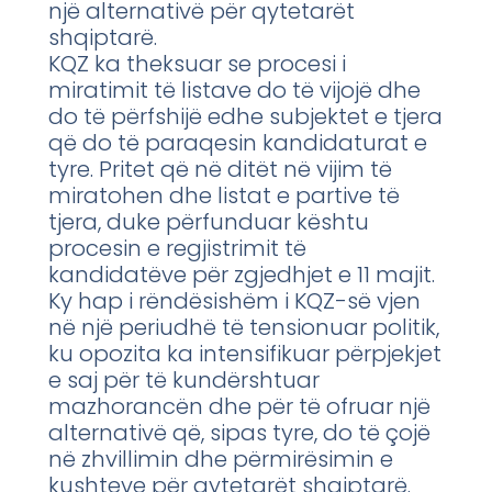
një alternativë për qytetarët
shqiptarë.
KQZ ka theksuar se procesi i
miratimit të listave do të vijojë dhe
do të përfshijë edhe subjektet e tjera
që do të paraqesin kandidaturat e
tyre. Pritet që në ditët në vijim të
miratohen dhe listat e partive të
tjera, duke përfunduar kështu
procesin e regjistrimit të
kandidatëve për zgjedhjet e 11 majit.
Ky hap i rëndësishëm i KQZ-së vjen
në një periudhë të tensionuar politik,
ku opozita ka intensifikuar përpjekjet
e saj për të kundërshtuar
mazhorancën dhe për të ofruar një
alternativë që, sipas tyre, do të çojë
në zhvillimin dhe përmirësimin e
kushteve për qytetarët shqiptarë.