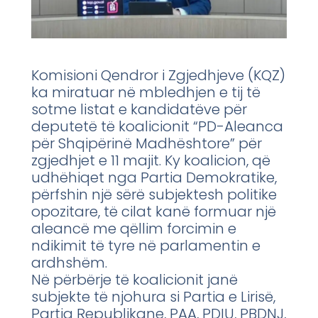
Komisioni Qendror i Zgjedhjeve (KQZ)
ka miratuar në mbledhjen e tij të
sotme listat e kandidatëve për
deputetë të koalicionit “PD-Aleanca
për Shqipërinë Madhështore” për
zgjedhjet e 11 majit. Ky koalicion, që
udhëhiqet nga Partia Demokratike,
përfshin një sërë subjektesh politike
opozitare, të cilat kanë formuar një
aleancë me qëllim forcimin e
ndikimit të tyre në parlamentin e
ardhshëm.
Në përbërje të koalicionit janë
subjekte të njohura si Partia e Lirisë,
Partia Republikane, PAA, PDIU, PBDNJ,