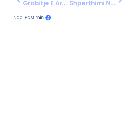
Grabitje E Armatosur Në Prishtinë, Plagoset Rëndë Roja E Sigurisë
Shpërthimi Në Rafinerinë E Naftës Në Ryazan, Një I Vdekur Dhe Tre Të Plagosur
Ndaj Postimin: