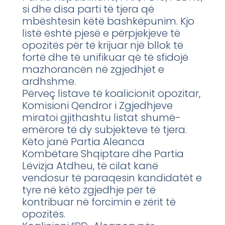
si dhe disa parti të tjera që
mbështesin këtë bashkëpunim. Kjo
listë është pjesë e përpjekjeve të
opozitës për të krijuar një bllok të
fortë dhe të unifikuar që të sfidojë
mazhorancën në zgjedhjet e
ardhshme.
Përveç listave të koalicionit opozitar,
Komisioni Qendror i Zgjedhjeve
miratoi gjithashtu listat shumë-
emërore të dy subjekteve të tjera.
Këto janë Partia Aleanca
Kombëtare Shqiptare dhe Partia
Lëvizja Atdheu, të cilat kanë
vendosur të paraqesin kandidatët e
tyre në këto zgjedhje për të
kontribuar në forcimin e zërit të
opozitës.