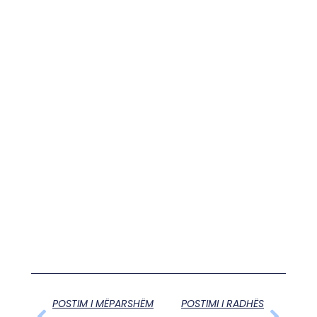
POSTIM I MËPARSHËM
POSTIMI I RADHËS