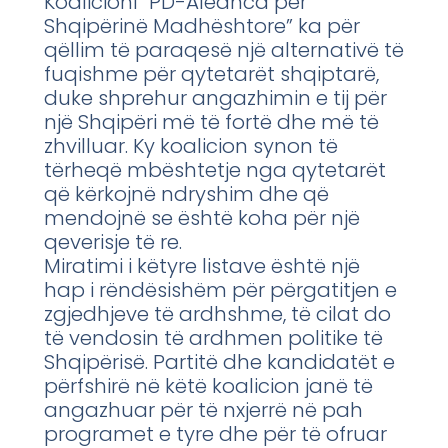
Koalicioni “PD-Aleanca për
Shqipërinë Madhështore” ka për
qëllim të paraqesë një alternativë të
fuqishme për qytetarët shqiptarë,
duke shprehur angazhimin e tij për
një Shqipëri më të fortë dhe më të
zhvilluar. Ky koalicion synon të
tërheqë mbështetje nga qytetarët
që kërkojnë ndryshim dhe që
mendojnë se është koha për një
qeverisje të re.
Miratimi i këtyre listave është një
hap i rëndësishëm për përgatitjen e
zgjedhjeve të ardhshme, të cilat do
të vendosin të ardhmen politike të
Shqipërisë. Partitë dhe kandidatët e
përfshirë në këtë koalicion janë të
angazhuar për të nxjerrë në pah
programet e tyre dhe për të ofruar