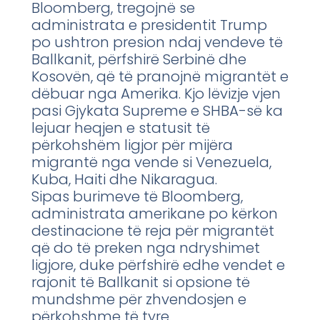
Bloomberg, tregojnë se
administrata e presidentit Trump
po ushtron presion ndaj vendeve të
Ballkanit, përfshirë Serbinë dhe
Kosovën, që të pranojnë migrantët e
dëbuar nga Amerika. Kjo lëvizje vjen
pasi Gjykata Supreme e SHBA-së ka
lejuar heqjen e statusit të
përkohshëm ligjor për mijëra
migrantë nga vende si Venezuela,
Kuba, Haiti dhe Nikaragua.
Sipas burimeve të Bloomberg,
administrata amerikane po kërkon
destinacione të reja për migrantët
që do të preken nga ndryshimet
ligjore, duke përfshirë edhe vendet e
rajonit të Ballkanit si opsione të
mundshme për zhvendosjen e
përkohshme të tyre.