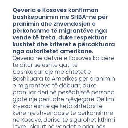
Qeveria e Kosovës konfirmon
bashkëpunimin me SHBA-në për
pranimin dhe zhvendosjen e
përkohshme të migrantëve nga
vende të treta, duke respektuar
kushtet dhe kriteret e përcaktuara
nga autoritetet amerikane.
Qeveria në detyrë e Kosovës ka bërë
të ditur se është gati të
bashkëpunojë me Shtetet e
Bashkuara të Amerikës për pranimin
e migrantëve të dëbuar, duke
pranuar deri në pesëdhjetë persona
gjatë një periudhe njëvjeçare. Qëllimi
kryesor është që këta shtetas të
kenë një zhvendosje të përkohshme
në Kosovë, derisa të sigurohet kthimi
i tyre i sigurt në vendet e origjinës.