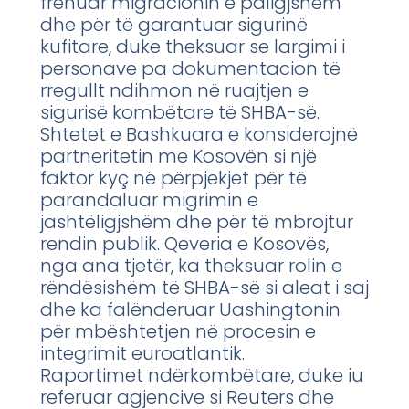
frenuar migracionin e paligjshëm
dhe për të garantuar sigurinë
kufitare, duke theksuar se largimi i
personave pa dokumentacion të
rregullt ndihmon në ruajtjen e
sigurisë kombëtare të SHBA-së.
Shtetet e Bashkuara e konsiderojnë
partneritetin me Kosovën si një
faktor kyç në përpjekjet për të
parandaluar migrimin e
jashtëligjshëm dhe për të mbrojtur
rendin publik. Qeveria e Kosovës,
nga ana tjetër, ka theksuar rolin e
rëndësishëm të SHBA-së si aleat i saj
dhe ka falënderuar Uashingtonin
për mbështetjen në procesin e
integrimit euroatlantik.
Raportimet ndërkombëtare, duke iu
referuar agjencive si Reuters dhe