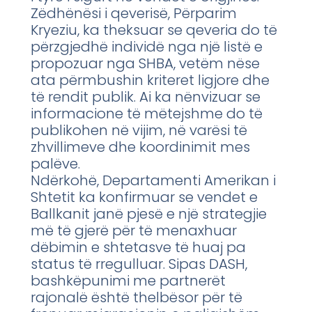
Zëdhënësi i qeverisë, Përparim
Kryeziu, ka theksuar se qeveria do të
përzgjedhë individë nga një listë e
propozuar nga SHBA, vetëm nëse
ata përmbushin kriteret ligjore dhe
të rendit publik. Ai ka nënvizuar se
informacione të mëtejshme do të
publikohen në vijim, në varësi të
zhvillimeve dhe koordinimit mes
palëve.
Ndërkohë, Departamenti Amerikan i
Shtetit ka konfirmuar se vendet e
Ballkanit janë pjesë e një strategjie
më të gjerë për të menaxhuar
dëbimin e shtetasve të huaj pa
status të rregulluar. Sipas DASH,
bashkëpunimi me partnerët
rajonalë është thelbësor për të