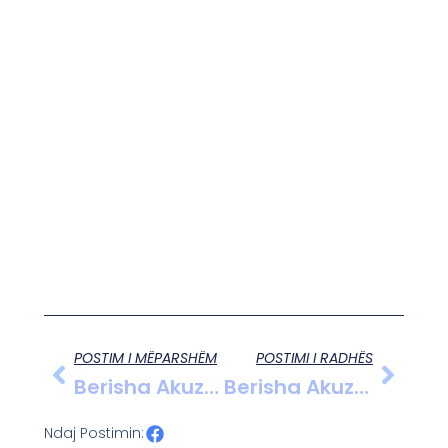
POSTIM I MËPARSHËM
POSTIMI I RADHËS
Berisha Akuza Të Reja Pushtetit Për Zgjedhje
Berisha Akuzon Për Manipulim Të Votimeve Në Petrelë Me Përdorim Të Kartave Të Identitetit
Ndaj Postimin: