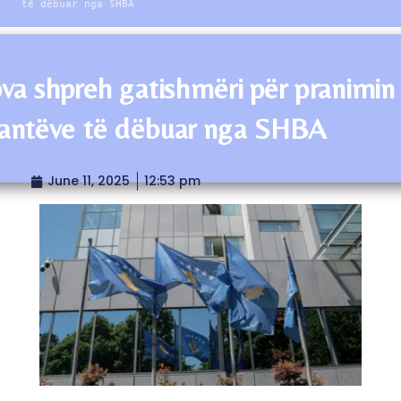
të dëbuar nga SHBA
va shpreh gatishmëri për pranimin
antëve të dëbuar nga SHBA
June 11, 2025
12:53 pm