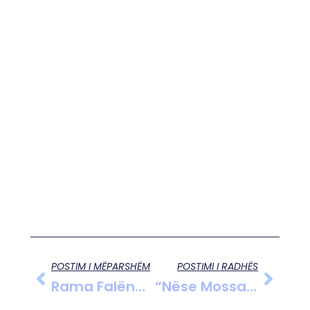
POSTIM I MËPARSHËM
POSTIMI I RADHËS
Rama Falënderon Izraelin Për Ndihmën Vendimtare Pas Sulmit Kibernetik Të Iranit
“Nëse Mossad-I Nuk Ju Ka Informuar, Po Më Dridhen Gjunjët”, Rama I Drejtohet Netanyahut Në Parlament