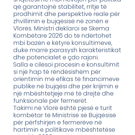
që garantojnë stabilitet, rritje të
prodhimit dhe perspektivë reale për
zhvillimin e bujqësisë në zonën e
Vlorës. Ministri deklaroi se Skema
Kombëtare 2026 do të ndërtohet
mbi bazën e këtyre konsultimeve,
duke marrë parasysh karakteristikat
dhe potencialet e çdo rajoni.
Salla e cilësoi procesin e konsultimit
si një hap të rëndësishëm për
orientimin më efikas të financimeve
publike në bujqësi dhe për krijimin e
një mbështetjeje më të drejtë dhe
funksionale për fermerët.
Takimi në Vlorë është pjesë e turit
kombëtar të Ministrisë së Bujqësisë
për përfshirjen e fermerëve në
hartimin e politikave mbështetëse