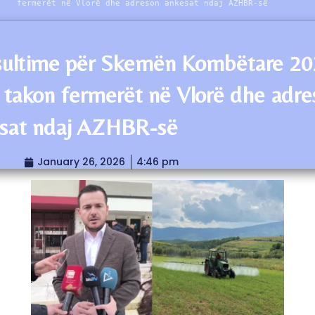
fermerët në Vlorë dhe adreson ankesat ndaj AZHBR-së
ultime për Skemën Kombëtare 20
a takon fermerët në Vlorë dhe adr
sat ndaj AZHBR-së
January 26, 2026
4:46 pm