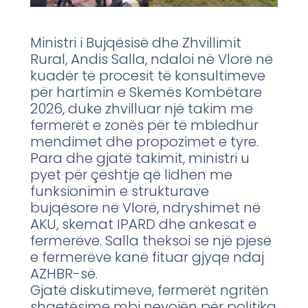
Ministri i Bujqësisë dhe Zhvillimit
Rural, Andis Salla, ndaloi në Vlorë në
kuadër të procesit të konsultimeve
për hartimin e Skemës Kombëtare
2026, duke zhvilluar një takim me
fermerët e zonës për të mbledhur
mendimet dhe propozimet e tyre.
Para dhe gjatë takimit, ministri u
pyet për çështje që lidhen me
funksionimin e strukturave
bujqësore në Vlorë, ndryshimet në
AKU, skemat IPARD dhe ankesat e
fermerëve. Salla theksoi se një pjesë
e fermerëve kanë fituar gjyqe ndaj
AZHBR-së.
Gjatë diskutimeve, fermerët ngritën
shqetësime mbi nevojën për politika