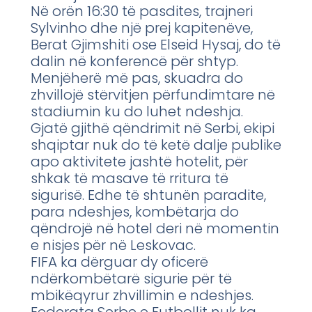
Në orën 16:30 të pasdites, trajneri
Sylvinho dhe një prej kapitenëve,
Berat Gjimshiti ose Elseid Hysaj, do të
dalin në konferencë për shtyp.
Menjëherë më pas, skuadra do
zhvillojë stërvitjen përfundimtare në
stadiumin ku do luhet ndeshja.
Gjatë gjithë qëndrimit në Serbi, ekipi
shqiptar nuk do të ketë dalje publike
apo aktivitete jashtë hotelit, për
shkak të masave të rritura të
sigurisë. Edhe të shtunën paradite,
para ndeshjes, kombëtarja do
qëndrojë në hotel deri në momentin
e nisjes për në Leskovac.
FIFA ka dërguar dy oficerë
ndërkombëtarë sigurie për të
mbikëqyrur zhvillimin e ndeshjes.
Federata Serbe e Futbollit nuk ka