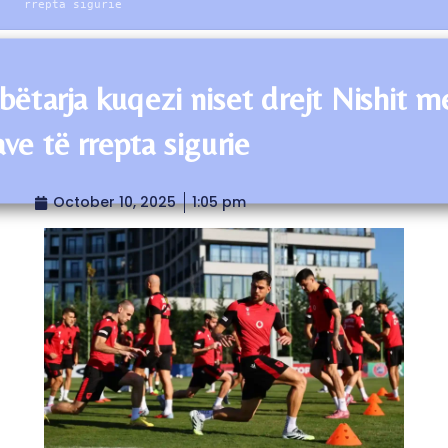
rrepta sigurie
ëtarja kuqezi niset drejt Nishit m
ve të rrepta sigurie
October 10, 2025
1:05 pm