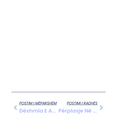
POSTIM I MËPARSHËM
POSTIMI I RADHËS
Dëshmia E Autorëve Në Vlorë: Si Nisi Dhuna Ndaj Punonjësit Të Pastrimit
Përplasje Në Gjykatën E Vlorës Mes Avokatit Dhe Punonjësit Të Sigurisë