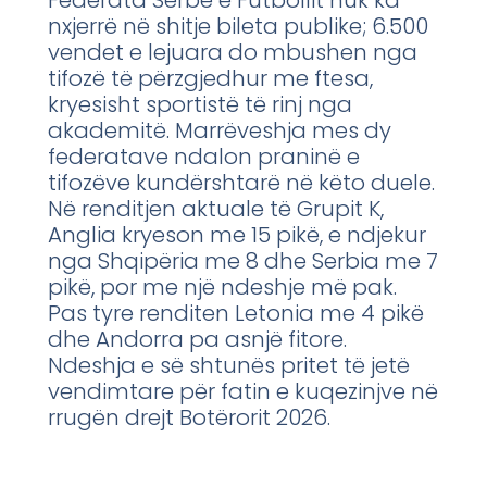
nxjerrë në shitje bileta publike; 6.500
vendet e lejuara do mbushen nga
tifozë të përzgjedhur me ftesa,
kryesisht sportistë të rinj nga
akademitë. Marrëveshja mes dy
federatave ndalon praninë e
tifozëve kundërshtarë në këto duele.
Në renditjen aktuale të Grupit K,
Anglia kryeson me 15 pikë, e ndjekur
nga Shqipëria me 8 dhe Serbia me 7
pikë, por me një ndeshje më pak.
Pas tyre renditen Letonia me 4 pikë
dhe Andorra pa asnjë fitore.
Ndeshja e së shtunës pritet të jetë
vendimtare për fatin e kuqezinjve në
rrugën drejt Botërorit 2026.