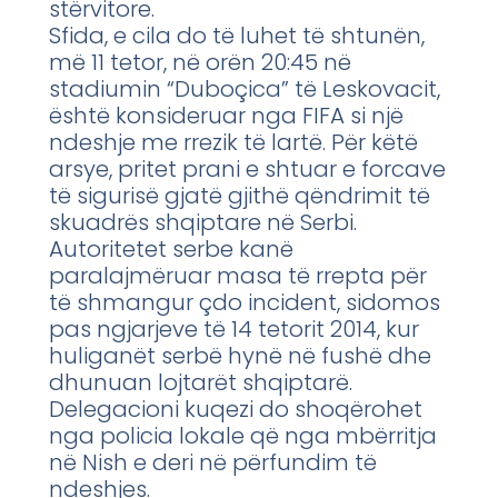
stërvitore.
Sfida, e cila do të luhet të shtunën,
më 11 tetor, në orën 20:45 në
stadiumin “Duboçica” të Leskovacit,
është konsideruar nga FIFA si një
ndeshje me rrezik të lartë. Për këtë
arsye, pritet prani e shtuar e forcave
të sigurisë gjatë gjithë qëndrimit të
skuadrës shqiptare në Serbi.
Autoritetet serbe kanë
paralajmëruar masa të rrepta për
të shmangur çdo incident, sidomos
pas ngjarjeve të 14 tetorit 2014, kur
huliganët serbë hynë në fushë dhe
dhunuan lojtarët shqiptarë.
Delegacioni kuqezi do shoqërohet
nga policia lokale që nga mbërritja
në Nish e deri në përfundim të
ndeshjes.