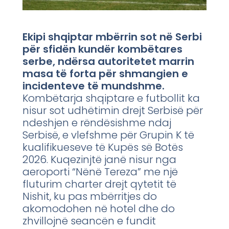
Ekipi shqiptar mbërrin sot në Serbi
për sfidën kundër kombëtares
serbe, ndërsa autoritetet marrin
masa të forta për shmangien e
incidenteve të mundshme.
Kombëtarja shqiptare e futbollit ka
nisur sot udhëtimin drejt Serbisë për
ndeshjen e rëndësishme ndaj
Serbisë, e vlefshme për Grupin K të
kualifikueseve të Kupës së Botës
2026. Kuqezinjtë janë nisur nga
aeroporti “Nënë Tereza” me një
fluturim charter drejt qytetit të
Nishit, ku pas mbërritjes do
akomodohen në hotel dhe do
zhvillojnë seancën e fundit