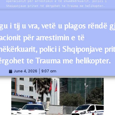
operacionit për arrestimin e të shumëkërkuarit, polici i
Shqiponjave pritet të dërgohet te Trauma me helikopter.
u i tij u vra, vetë u plagos rëndë g
acionit për arrestimin e të
ëkërkuarit, polici i Shqiponjave pri
ërgohet te Trauma me helikopter.
June 4, 2026
9:07 am