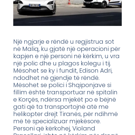
Një ngjarje e rëndë u regjistrua sot
në Maliq, ku gjatë një operacioni për
kapjen e një personi në kërkim, u vra
një polic dhe u plagos kolegu i tij.
Mësohet se ky i fundit, Edison Adri,
ndodhet në gjendje të rëndë.
Mësohet se polici i Shqiponjave si
fillim është transportuar në spitalin
e Korçës, ndërsa mjekët po e bëjnë
gati që ta transportojnë atë me
helikopter drejt Tiranës, për ndihmë
më të specializuar mjekësore.
Personi që kërkohej, Violand