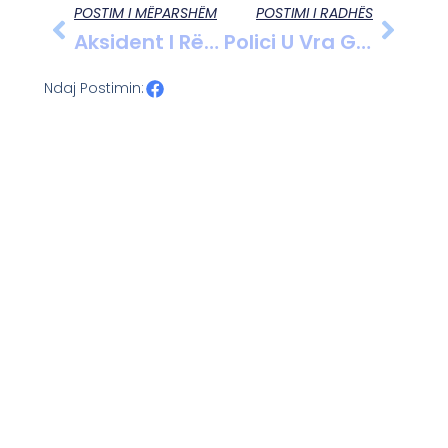
POSTIM I MËPARSHËM
POSTIMI I RADHËS
Aksident I Rëndë Në Aksin Tiranë-Durrës, Makinat Përplasen Me Njëra-Tjetrën Dhe Përfundojnë Në Kanal.
Polici U Vra Gjatë Një Operacioni, Kolegu U Plagos, Ministri I Brendshëm Dënon Aktin Kriminal: Autori Do Të Përballet Me Drejtësinë.
Ndaj Postimin: