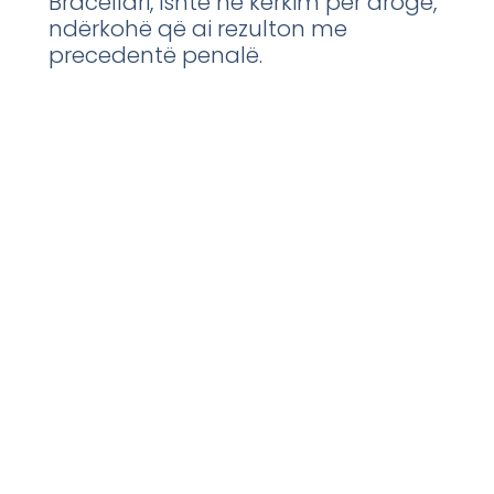
Bracellari, ishte në kërkim për drogë,
ndërkohë që ai rezulton me
precedentë penalë.