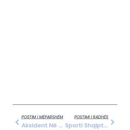
POSTIM I MËPARSHËM
POSTIMI I RADHËS
Aksident Në Aksin Lushnje-Fier, “Audi” Del Nga Rruga Dhe Përplaset Me Pemën, Plagoset Shoferja.
Sporti Shqiptar Në Zi! Ndahet Nga Jeta Në Moshën 83 Vjeçare Legjenda E Volejbollit.