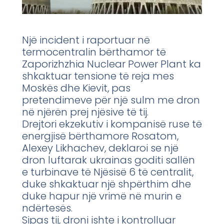
Një incident i raportuar në
termocentralin bërthamor të
Zaporizhzhia Nuclear Power Plant ka
shkaktuar tensione të reja mes
Moskës dhe Kievit, pas
pretendimeve për një sulm me dron
në njërën prej njësive të tij.
Drejtori ekzekutiv i kompanisë ruse të
energjisë bërthamore Rosatom,
Alexey Likhachev, deklaroi se një
dron luftarak ukrainas goditi sallën
e turbinave të Njësisë 6 të centralit,
duke shkaktuar një shpërthim dhe
duke hapur një vrimë në murin e
ndërtesës.
Sipas tij, droni ishte i kontrolluar