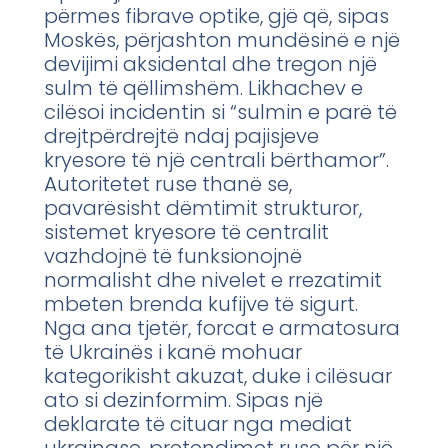
përmes fibrave optike, gjë që, sipas
Moskës, përjashton mundësinë e një
devijimi aksidental dhe tregon një
sulm të qëllimshëm. Likhachev e
cilësoi incidentin si “sulmin e parë të
drejtpërdrejtë ndaj pajisjeve
kryesore të një centrali bërthamor”.
Autoritetet ruse thanë se,
pavarësisht dëmtimit strukturor,
sistemet kryesore të centralit
vazhdojnë të funksionojnë
normalisht dhe nivelet e rrezatimit
mbeten brenda kufijve të sigurt.
Nga ana tjetër, forcat e armatosura
të Ukrainës i kanë mohuar
kategorikisht akuzat, duke i cilësuar
ato si dezinformim. Sipas një
deklarate të cituar nga mediat