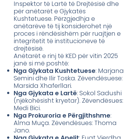
Inspektor të Lartë të Drejtësisë dhe
për anëtarët e Gjykatës
Kushtetuese. Përzgjedhja e
anëtarëve të tij konsiderohet një
proces i rëndësishëm për ruajtjen e
integritetit të institucioneve të
drejtësisë.
Anëtarët e rinj të KED për vitin 2025
janë si më poshtë:
Nga Gjykata Kushtetuese
: Marjana
Semini dhe Ilir Toska. Zëvendësuese:
Marsida Xhaferllari.
Nga Gjykata e Lartë
: Sokol Sadushi
(njëkohësisht kryetar). Zëvendësues:
Medi Bici.
Nga Prokuroria e Përgjithshme
:
Alma Muça. Zëvendësues: Thoma
Jano.
Nga Gjykata e Apelit
: Fuat Vjerdha