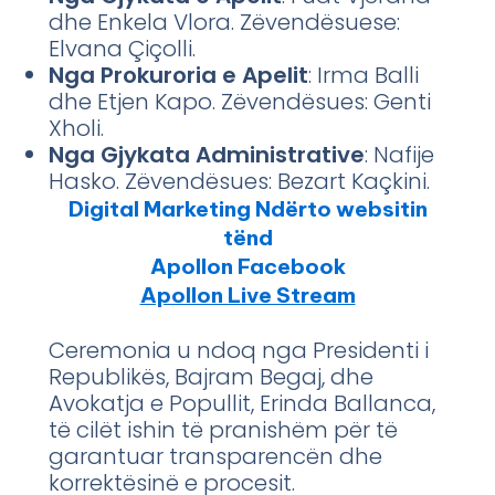
dhe Enkela Vlora. Zëvendësuese:
Elvana Çiçolli.
Nga Prokuroria e Apelit
: Irma Balli
dhe Etjen Kapo. Zëvendësues: Genti
Xholi.
Nga Gjykata Administrative
: Nafije
Hasko. Zëvendësues: Bezart Kaçkini.
Digital Marketing Ndërto websitin
tënd
Apollon Facebook
Apollon Live Stream
Ceremonia u ndoq nga Presidenti i
Republikës, Bajram Begaj, dhe
Avokatja e Popullit, Erinda Ballanca,
të cilët ishin të pranishëm për të
garantuar transparencën dhe
korrektësinë e procesit.