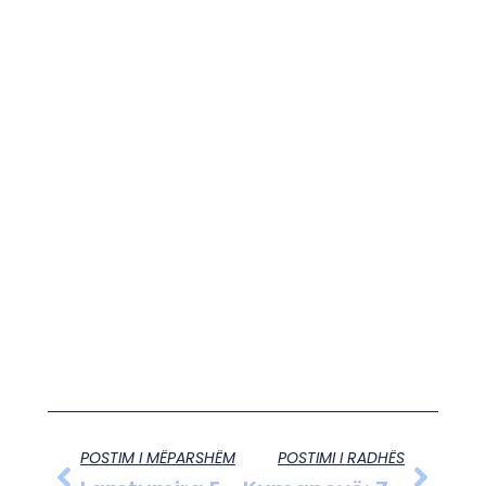
POSTIM I MËPARSHËM
POSTIMI I RADHËS