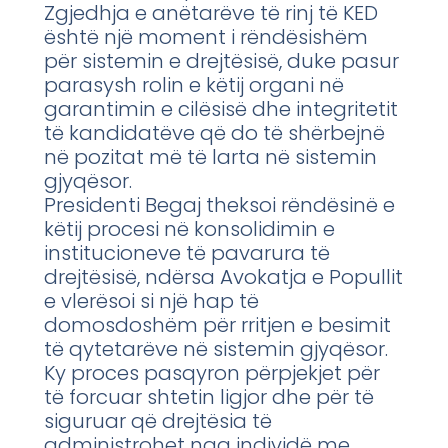
Zgjedhja e anëtarëve të rinj të KED
është një moment i rëndësishëm
për sistemin e drejtësisë, duke pasur
parasysh rolin e këtij organi në
garantimin e cilësisë dhe integritetit
të kandidatëve që do të shërbejnë
në pozitat më të larta në sistemin
gjyqësor.
Presidenti Begaj theksoi rëndësinë e
këtij procesi në konsolidimin e
institucioneve të pavarura të
drejtësisë, ndërsa Avokatja e Popullit
e vlerësoi si një hap të
domosdoshëm për rritjen e besimit
të qytetarëve në sistemin gjyqësor.
Ky proces pasqyron përpjekjet për
të forcuar shtetin ligjor dhe për të
siguruar që drejtësia të
administrohet nga individë me