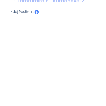
Lamtumira E Madhështisë: Profesor Sami Repishti Dhe Trashëgimia E Tij E Pashuar
Kumanovë: Zjarrvënie Të Qëllimshme Në Pronat E Një Prokurori Dhe Një Biznesmeni
Ndaj Postimin: