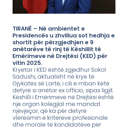
TIRANË – Në ambientet e
Presidencës u zhvillua sot hedhja e
shortit për përzgjedhjen e 9
anëtarëve të rinj të Këshillit të
Emërimeve në Drejtësi (KED) për
vitin 2025.
Kryetar i KED është zgjedhur Sokol
Sadushi, aktualisht në krye të
Gjykatës së Lartë, i cili e mban këtë
detyrë si anëtar ex officio, sipas ligjit.
Këshilli i Emërimeve në Drejtësi është
një organ kolegjial me mandat
njëvjeçar, që ka për detyrë
vlerësimin e kritereve profesionale
dhe morale të kandidatëve për