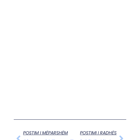
POSTIM I MËPARSHËM
POSTIMI I RADHËS