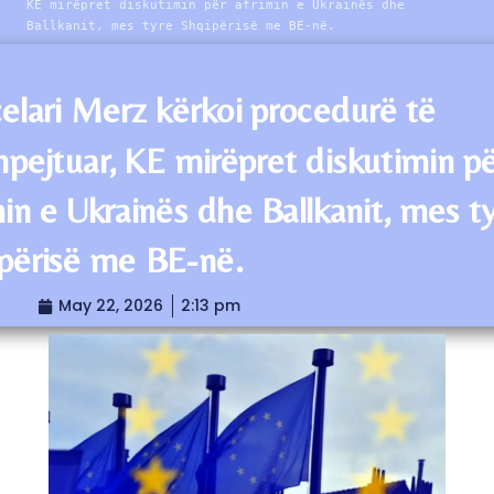
KE mirëpret diskutimin për afrimin e Ukrainës dhe
Ballkanit, mes tyre Shqipërisë me BE-në.
elari Merz kërkoi procedurë të
hpejtuar, KE mirëpret diskutimin p
min e Ukrainës dhe Ballkanit, mes t
përisë me BE-në.
May 22, 2026
2:13 pm