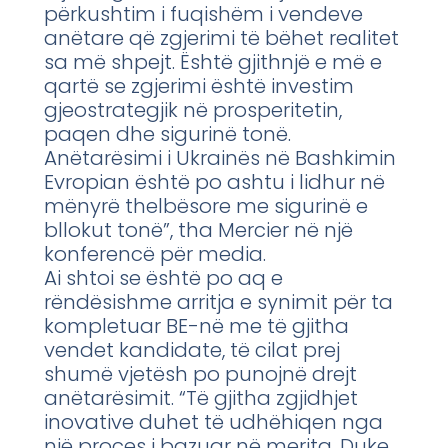
përkushtim i fuqishëm i vendeve
anëtare që zgjerimi të bëhet realitet
sa më shpejt. Është gjithnjë e më e
qartë se zgjerimi është investim
gjeostrategjik në prosperitetin,
paqen dhe sigurinë tonë.
Anëtarësimi i Ukrainës në Bashkimin
Evropian është po ashtu i lidhur në
mënyrë thelbësore me sigurinë e
bllokut tonë”, tha Mercier në një
konferencë për media.
Ai shtoi se është po aq e
rëndësishme arritja e synimit për ta
kompletuar BE-në me të gjitha
vendet kandidate, të cilat prej
shumë vjetësh po punojnë drejt
anëtarësimit. “Të gjitha zgjidhjet
inovative duhet të udhëhiqen nga
një proces i bazuar në merita. Duke