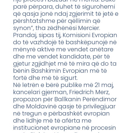
parë përpara, duhet të sigurohemi
që qasja jonë ndaj zgjerimit të jetë e
përshtatshme për qëllimin që
synon”, tha zëdhënësi Mercier.
Prandaj, sipas tij, Komisioni Evropian
do të vazhdojë të bashkëpunojë në
mënyrë aktive me vendet anëtare
dhe me vendet kandidate, për të
gjetur zgjidhjet më të mira që do ta
bënin Bashkimin Evropian më të
fortë dhe më të sigurt.
Në letrën e bërë publike më 21 maj,
kancelari gjerman, Friedrich Merz,
propozon për Ballkanin Perëndimor
dhe Moldavinë qasje të privilegjuar
në tregun e përbashkët evropian
dhe lidhje më të afërta me
institucionet evropiane në procesin