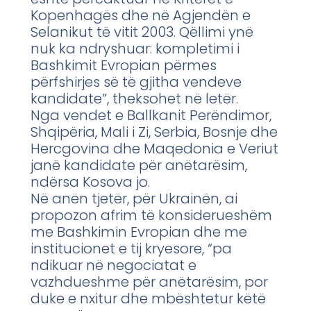
Kopenhagës dhe në Agjendën e
Selanikut të vitit 2003. Qëllimi ynë
nuk ka ndryshuar: kompletimi i
Bashkimit Evropian përmes
përfshirjes së të gjitha vendeve
kandidate”, theksohet në letër.
Nga vendet e Ballkanit Perëndimor,
Shqipëria, Mali i Zi, Serbia, Bosnje dhe
Hercgovina dhe Maqedonia e Veriut
janë kandidate për anëtarësim,
ndërsa Kosova jo.
Në anën tjetër, për Ukrainën, ai
propozon afrim të konsiderueshëm
me Bashkimin Evropian dhe me
institucionet e tij kryesore, “pa
ndikuar në negociatat e
vazhdueshme për anëtarësim, por
duke e nxitur dhe mbështetur këtë