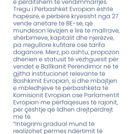
e përditshëm të vendimmarrjes.
Tregu i Përbashkët Evropian është
hapësirë, e përbërë kryesisht nga 27
vende anëtare të BE-së, që
mundëson lëvizjen e lirë të mallrave,
shërbimeve, kapitalit dhe njerëzve,
pa rregullore kufitare ose tarifa
doganore. Merz, po ashtu, propozon
dhënien e statusit të vëzhguesit për
vendet e Ballkanit Perëndimor në të
gjitha institucionet relevante të
Bashkimit Evropian, si dhe mbajtjen
e mbledhjeve të përbashkëta të
Komisionit Evropian ose Parlamentit
Evropian me përfaqësues të rajonit,
për çështje që lidhen drejtpërdrejt
me të.
“Integrimi gradual mund të
realizohet përmes ndërtimit të