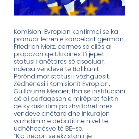
Komisioni Evropian konfirmoi se ka
pranuar letrën e kancelarit gjerman,
Friedrich Merz, përmes së cilës ai
propozon që Ukrainës t’i jepet
statusi i anëtares së asociuar,
ndërsa vendeve të Ballkanit
Perëndimor statusi i vëzhguesit.
Zëdhënësi i Komisionit Evropian,
Guillaume Mercier, tha se institucioni
që ai përfaqëson e mirëpret faktin
që ky diskutim po zhvillohet mes
vendeve anëtare dhe inkurajon
vazhdimin e debatit në nivel të
udhëheqësve të BE-së.
“Kjo tregon se ekziston një