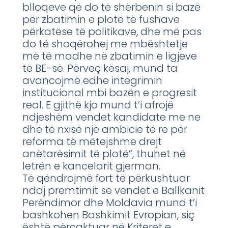
blloqeve që do të shërbenin si bazë
për zbatimin e plotë të fushave
përkatëse të politikave, dhe më pas
do të shoqërohej me mbështetje
më të madhe në zbatimin e ligjeve
të BE-së. Përveç kësaj, mund ta
avancojmë edhe integrimin
institucional mbi bazën e progresit
real. E gjithë kjo mund t’i afrojë
ndjeshëm vendet kandidate me ne
dhe të nxisë një ambicie të re për
reforma të mëtejshme drejt
anëtarësimit të plotë”, thuhet në
letrën e kancelarit gjerman.
Të qëndrojmë fort të përkushtuar
ndaj premtimit se vendet e Ballkanit
Perëndimor dhe Moldavia mund t’i
bashkohen Bashkimit Evropian, siç
është përcaktuar në Kriteret e