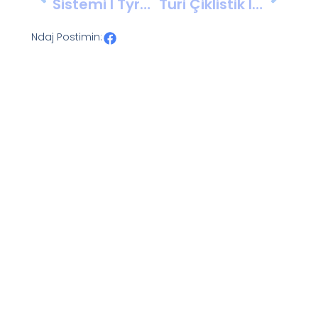
Sistemi I Tyre Ekonomik Nuk Funksionon. Është I Prishur Dhe Nuk Mund Ta Rregullosh Me Sistemin Aktual Politik Që Është Në Fuqi”, U Tha Rubio Gazetarëve Në Miami.
Turi Çiklistik I Shqipërisë 2026 Ka Përfunduar Sot Me Etapën E 5- Të E Të Fundit
Ndaj Postimin: