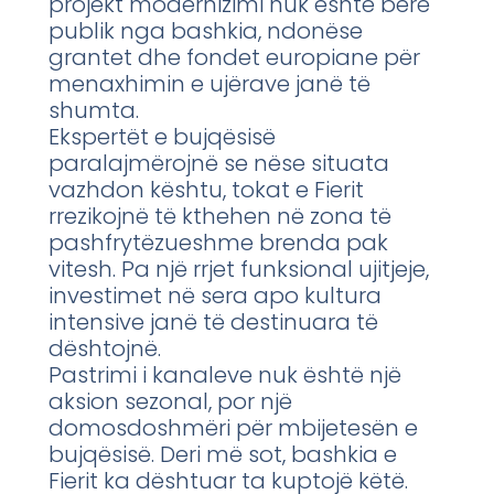
projekt modernizimi nuk është bërë
publik nga bashkia, ndonëse
grantet dhe fondet europiane për
menaxhimin e ujërave janë të
shumta.
Ekspertët e bujqësisë
paralajmërojnë se nëse situata
vazhdon kështu, tokat e Fierit
rrezikojnë të kthehen në zona të
pashfrytëzueshme brenda pak
vitesh. Pa një rrjet funksional ujitjeje,
investimet në sera apo kultura
intensive janë të destinuara të
dështojnë.
Pastrimi i kanaleve nuk është një
aksion sezonal, por një
domosdoshmëri për mbijetesën e
bujqësisë. Deri më sot, bashkia e
Fierit ka dështuar ta kuptojë këtë.