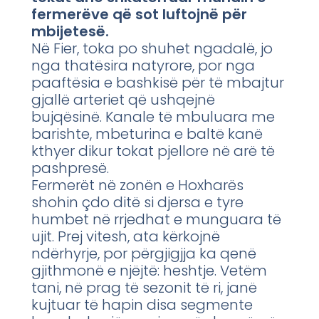
fermerëve që sot luftojnë për
mbijetesë.
Në Fier, toka po shuhet ngadalë, jo
nga thatësira natyrore, por nga
paaftësia e bashkisë për të mbajtur
gjallë arteriet që ushqejnë
bujqësinë. Kanale të mbuluara me
barishte, mbeturina e baltë kanë
kthyer dikur tokat pjellore në arë të
pashpresë.
Fermerët në zonën e Hoxharës
shohin çdo ditë si djersa e tyre
humbet në rrjedhat e munguara të
ujit. Prej vitesh, ata kërkojnë
ndërhyrje, por përgjigjja ka qenë
gjithmonë e njëjtë: heshtje. Vetëm
tani, në prag të sezonit të ri, janë
kujtuar të hapin disa segmente