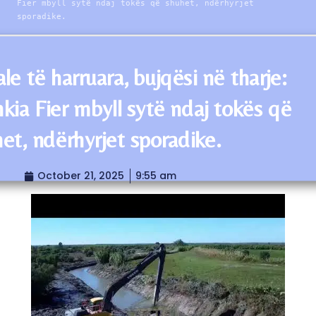
Fier mbyll sytë ndaj tokës që shuhet, ndërhyrjet
sporadike.
le të harruara, bujqësi në tharje:
kia Fier mbyll sytë ndaj tokës që
et, ndërhyrjet sporadike.
October 21, 2025
9:55 am