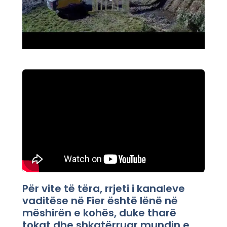
Për vite të tëra, rrjeti i kanaleve
vaditëse në Fier është lënë në
mëshirën e kohës, duke tharë
tokat dhe shkatërruar mundin e