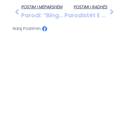
POSTIM I MËPARSHËM
POSTIMI I RADHËS
Parodi: “Bingo” Nga Agron Hamo, Afrim Agalliu, Muhamet Likaj, Eli Veizi
Parodistët E Vlorës “Bingo”
Ndaj Postimin: