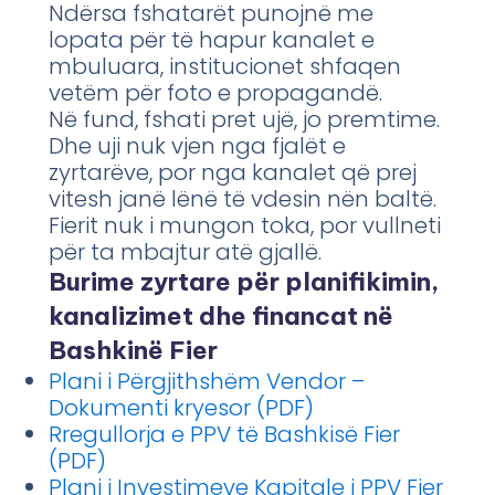
Ndërsa fshatarët punojnë me
lopata për të hapur kanalet e
mbuluara, institucionet shfaqen
vetëm për foto e propagandë.
Në fund, fshati pret ujë, jo premtime.
Dhe uji nuk vjen nga fjalët e
zyrtarëve, por nga kanalet që prej
vitesh janë lënë të vdesin nën baltë.
Fierit nuk i mungon toka, por vullneti
për ta mbajtur atë gjallë.
Burime zyrtare për planifikimin,
kanalizimet dhe financat në
Bashkinë Fier
Plani i Përgjithshëm Vendor –
Dokumenti kryesor (PDF)
Rregullorja e PPV të Bashkisë Fier
(PDF)
Plani i Investimeve Kapitale i PPV Fier