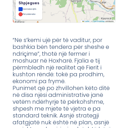
Shpjegues
Kanal kullues/ujitës
Pikë problematike
Leaflet
|
©
OpenStreetMap
contributors
“Ne s’kemi ujë për të vaditur, por
bashkia bën tendera për sheshe e
ndriçime”, thotë një fermer i
moshuar në Hoxharë. Fjalia e tij
përmbledh një realitet që Fierit i
kushton rëndë: tokë pa prodhim,
ekonomi pa frymë.
Punimet që po zhvillohen këto ditë
në disa njësi administrative janë
vetëm ndërhyrje të përkohshme,
shpesh me mjete të vjetra e pa
standard teknik. Asnjë strategji
afatgjatë nuk është në plan, asnjë