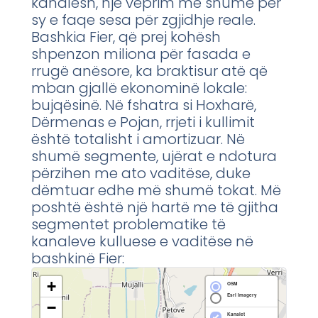
kanalesh, një veprim më shumë për
sy e faqe sesa për zgjidhje reale.
Bashkia Fier, që prej kohësh
shpenzon miliona për fasada e
rrugë anësore, ka braktisur atë që
mban gjallë ekonominë lokale:
bujqësinë. Në fshatra si Hoxharë,
Dërmenas e Pojan, rrjeti i kullimit
është totalisht i amortizuar. Në
shumë segmente, ujërat e ndotura
përzihen me ato vaditëse, duke
dëmtuar edhe më shumë tokat. Më
poshtë është një hartë me të gjitha
segmentet problematike të
kanaleve kulluese e vaditëse në
bashkinë Fier:
+
OSM
Esri Imagery
−
Kanalet