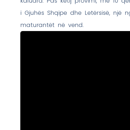
kaluara. Pas këtij provimi, më 10 q
i Gjuhës Shqipe dhe Letërsisë, një
maturantët në vend.