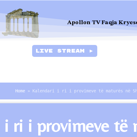
Apollon TV Faqja Kryes
Live Stream ►
Home
»
Kalendari i ri i provimeve të maturës në S
 i ri i provimeve të