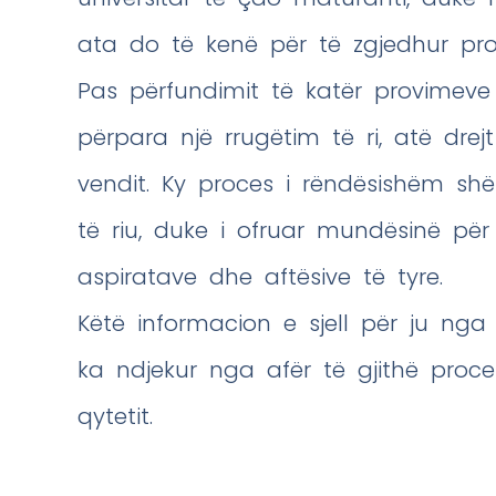
ata do të kenë për të zgjedhur pro
Pas përfundimit të katër provimeve
përpara një rrugëtim të ri, atë drej
vendit. Ky proces i rëndësishëm s
të riu, duke i ofruar mundësinë pë
aspiratave dhe aftësive të tyre.
Këtë informacion e sjell për ju nga
ka ndjekur nga afër të gjithë proce
qytetit.