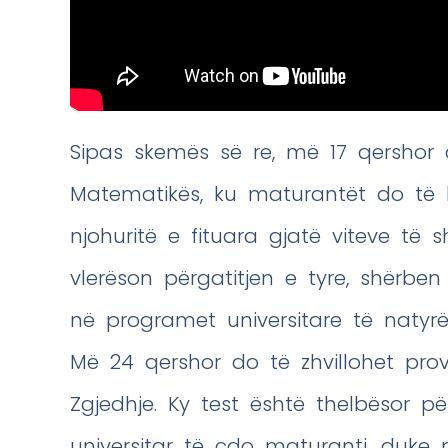
Sipas skemës së re, më 17 qershor 
Matematikës, ku maturantët do të 
njohuritë e fituara gjatë viteve të 
vlerëson përgatitjen e tyre, shërben
në programet universitare të natyrë
Më 24 qershor do të zhvillohet prov
Zgjedhje. Ky test është thelbësor p
universitar të çdo maturanti, duke 