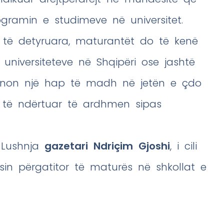
gramin e studimeve në universitet.
 të detyruara, maturantët do të kenë
t universiteteve në Shqipëri ose jashtë
hënon një hap të madh në jetën e çdo
r të ndërtuar të ardhmen sipas
 Lushnja
gazetari Ndriçim Gjoshi
, i cili
sin përgatitor të maturës në shkollat e