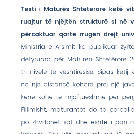
Testi i Maturës Shtetërore këtë vit
ruajtur të njëjtën strukturë si n
përcaktuar qartë rrugën drejt univ
Ministria e Arsimit ka publikuar zyr
detyruara për Maturën Shtetërore 2
tri nivele të vështirësisë. Sipas këti
në një distancë kohore prej një jav
kenë kohë të mjaftueshme për përga
Fillimisht, maturantët do të përball
po zhvillohet sot dhe është i pari n