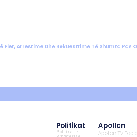
Në Fier, Arrestime Dhe Sekuestrime Të Shumta Pas 
Politikat
Apollon
Politikat e
Apollon TV Faqj
Privatësisë