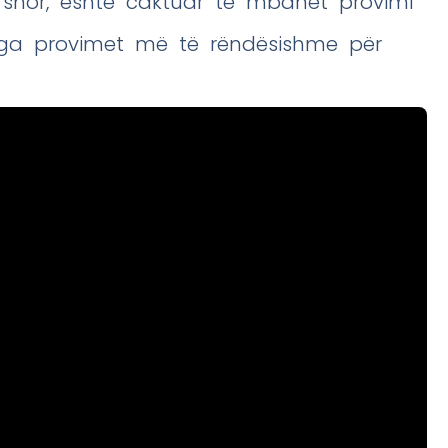
ershor, është caktuar të mbahet provimi
 nga provimet më të rëndësishme për