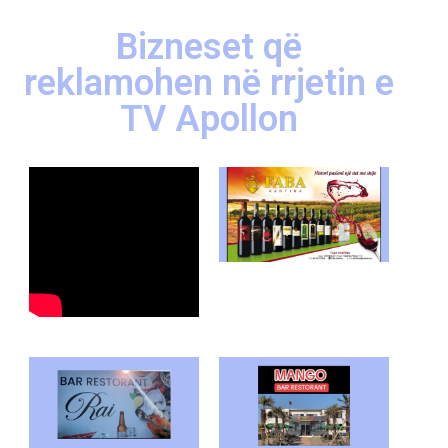
Bizneset që
reklamohen në rrjetin e
TV Apollon