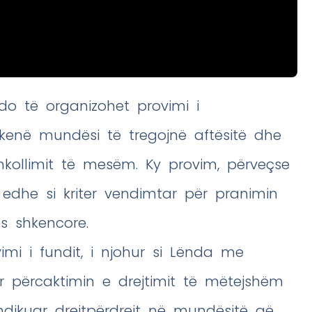
do të organizohet provimi i
kenë mundësi të tregojnë aftësitë dhe
shkollimit të mesëm. Ky provim, përveçse
 edhe si kriter vendimtar për pranimin
s shkencore.
imi i fundit, i njohur si Lënda me
ër përcaktimin e drejtimit të mëtejshëm
ndikuar drejtpërdrejt në mundësitë që