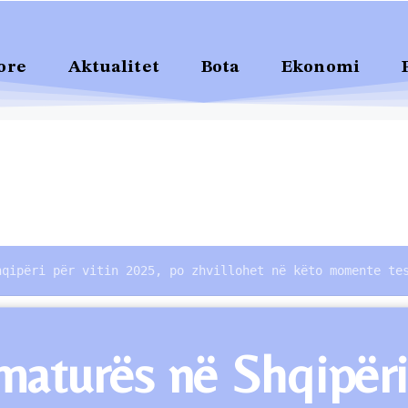
ore
Aktualitet
Bota
Ekonomi
hqipëri për vitin 2025, po zhvillohet në këto momente te
 maturës në Shqipëri