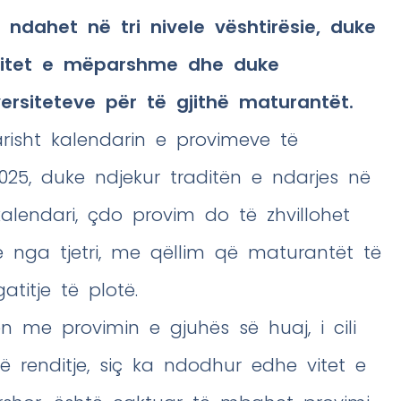
 ndahet në tri nivele vështirësie, duke
ë vitet e mëparshme dhe duke
ersiteteve për të gjithë maturantët.
tarisht kalendarin e provimeve të
025, duke ndjekur traditën e ndarjes në
j kalendari, çdo provim do të zhvillohet
e nga tjetri, me qëllim që maturantët të
titje të plotë.
en me provimin e gjuhës së huaj, i cili
ë renditje, siç ka ndodhur edhe vitet e