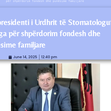
për shpërdorim fondesh dhe punësime familjare
presidenti i Urdhrit të Stomatologu
ga për shpërdorim fondesh dhe
sime familjare
June 14, 2025
12:40 pm