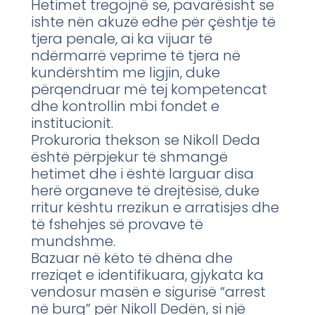
Hetimet tregojnë se, pavarësisht se
ishte nën akuzë edhe për çështje të
tjera penale, ai ka vijuar të
ndërmarrë veprime të tjera në
kundërshtim me ligjin, duke
përqendruar më tej kompetencat
dhe kontrollin mbi fondet e
institucionit.
Prokuroria thekson se Nikoll Deda
është përpjekur të shmangë
hetimet dhe i është larguar disa
herë organeve të drejtësisë, duke
rritur kështu rrezikun e arratisjes dhe
të fshehjes së provave të
mundshme.
Bazuar në këto të dhëna dhe
rreziqet e identifikuara, gjykata ka
vendosur masën e sigurisë “arrest
në burg” për Nikoll Dedën, si një