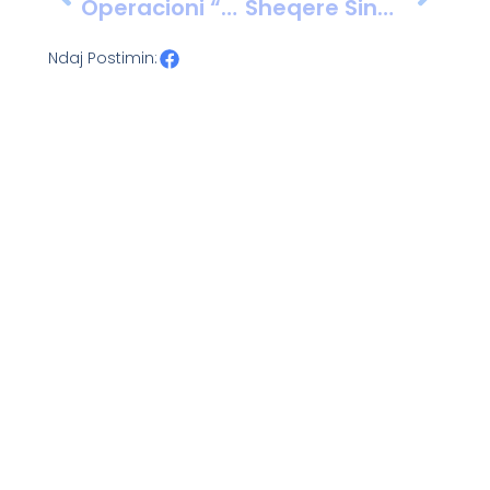
Operacioni “Chat” Çon Në Arrestimin E Dy Personave Për Lojëra Të Paligjshme Fati Në Divjakë
Sheqere Sina Sjell Librin “Je Ti Engjëll”, Një Rrugëtim Ndjenjash Përmes Poezisë Së Shpirtit
Ndaj Postimin: