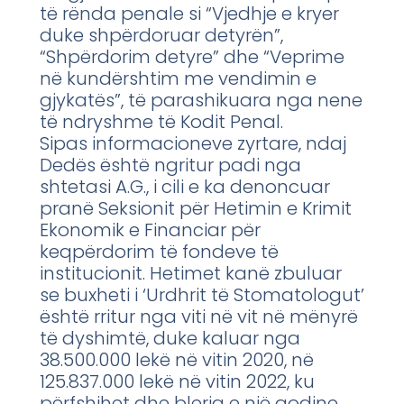
të rënda penale si “Vjedhje e kryer
duke shpërdoruar detyrën”,
“Shpërdorim detyre” dhe “Veprime
në kundërshtim me vendimin e
gjykatës”, të parashikuara nga nene
të ndryshme të Kodit Penal.
Sipas informacioneve zyrtare, ndaj
Dedës është ngritur padi nga
shtetasi A.G., i cili e ka denoncuar
pranë Seksionit për Hetimin e Krimit
Ekonomik e Financiar për
keqpërdorim të fondeve të
institucionit. Hetimet kanë zbuluar
se buxheti i ‘Urdhrit të Stomatologut’
është rritur nga viti në vit në mënyrë
të dyshimtë, duke kaluar nga
38.500.000 lekë në vitin 2020, në
125.837.000 lekë në vitin 2022, ku
përfshihet dhe blerja e një godine