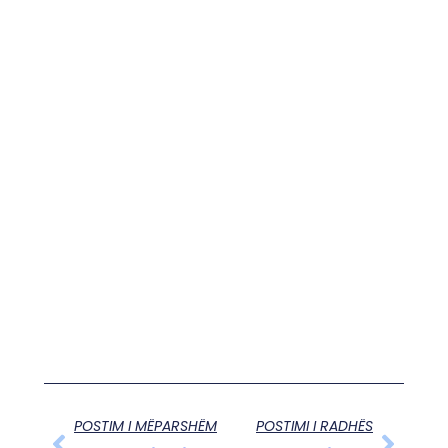
POSTIM I MËPARSHËM
POSTIMI I RADHËS