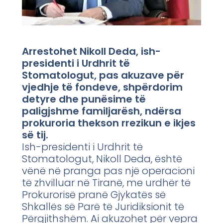
Arrestohet Nikoll Deda, ish-
presidenti i Urdhrit të
Stomatologut, pas akuzave për
vjedhje të fondeve, shpërdorim
detyre dhe punësime të
paligjshme familjarësh, ndërsa
prokuroria thekson rrezikun e ikjes
së tij.
Ish-presidenti i Urdhrit të
Stomatologut, Nikoll Deda, është
vënë në pranga pas një operacioni
të zhvilluar në Tiranë, me urdhër të
Prokurorisë pranë Gjykatës së
Shkallës së Parë të Juridiksionit të
Përgjithshëm. Ai akuzohet për vepra