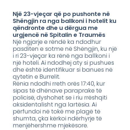
Një 23-vjeçar që po pushonte në
Shëngjin ra nga ballkoni i hotelit ku
qëndronte dhe u dërgua me
urgjencë në Spitalin e Traumës
Një ngjarje e rëndë ka ndodhur
pasditen e sotme në Shëngjin, ku një
i ri 23-vjeçar ka rënë nga ballkoni i
një hoteli. Ai ndodhej aty si pushues
dhe është identifikuar si banues në
qytetin e Burrelit.
Rënia ndodhi rreth orës 17:40, kur
sipas të dhënave paraprake të
policisë, dyshohet se i riu rrëshqiti
aksidentalisht nga lartësia. Ai
përfundoi në tokë me plagë të
shumta, çka kërkoi ndërhyrje të
menjëhershme mjekësore.