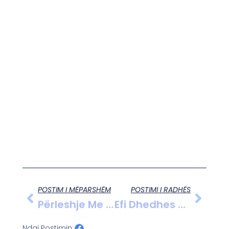
POSTIM I MËPARSHËM
POSTIMI I RADHËS
Përleshje Me Mjete Të Ftohta Në Zemër Të Shkodrës
Efi Dhedhes Hedh Poshtë Thashethemet Për Burgjet
Ndaj Postimin: