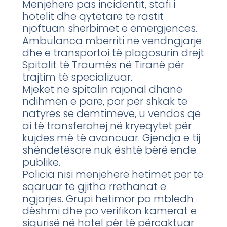
Menjëherë pas incidentit, stafi i
hotelit dhe qytetarë të rastit
njoftuan shërbimet e emergjencës.
Ambulanca mbërriti në vendngjarje
dhe e transportoi të plagosurin drejt
Spitalit të Traumës në Tiranë për
trajtim të specializuar.
Mjekët në spitalin rajonal dhanë
ndihmën e parë, por për shkak të
natyrës së dëmtimeve, u vendos që
ai të transferohej në kryeqytet për
kujdes më të avancuar. Gjendja e tij
shëndetësore nuk është bërë ende
publike.
Policia nisi menjëherë hetimet për të
sqaruar të gjitha rrethanat e
ngjarjes. Grupi hetimor po mbledh
dëshmi dhe po verifikon kamerat e
sigurisë në hotel për të përcaktuar