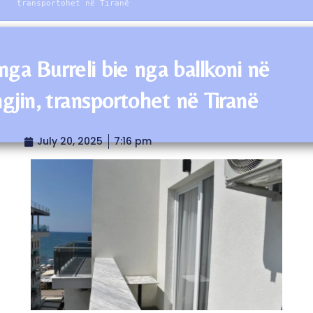
transportohet në Tiranë
 nga Burreli bie nga ballkoni në
gjin, transportohet në Tiranë
July 20, 2025
7:16 pm