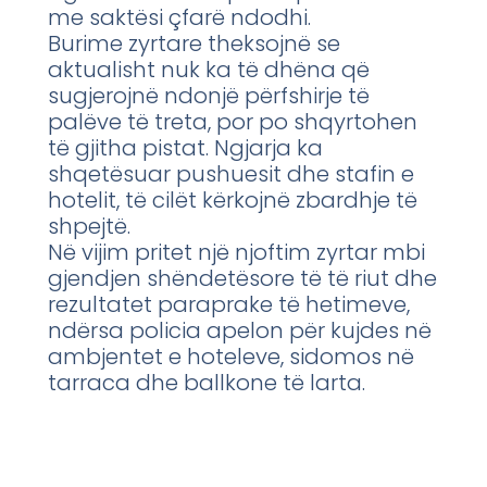
me saktësi çfarë ndodhi.
Burime zyrtare theksojnë se
aktualisht nuk ka të dhëna që
sugjerojnë ndonjë përfshirje të
palëve të treta, por po shqyrtohen
të gjitha pistat. Ngjarja ka
shqetësuar pushuesit dhe stafin e
hotelit, të cilët kërkojnë zbardhje të
shpejtë.
Në vijim pritet një njoftim zyrtar mbi
gjendjen shëndetësore të të riut dhe
rezultatet paraprake të hetimeve,
ndërsa policia apelon për kujdes në
ambjentet e hoteleve, sidomos në
tarraca dhe ballkone të larta.