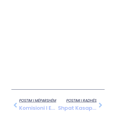
POSTIM I MËPARSHËM
POSTIMI I RADHËS
Komisioni I Ekonomisë Diskuton Krizën Në Tregun E Pasurive Të Paluajtshme, Pesë Vite Ngërç Në Shitjen E Banesave
Shpat Kasapi Ndahet Nga Jeta Në Moshën 40 Vjeçare, Këngëtari I Njohur Ndërroi Jetë Pas Një Ataku Në Zemër