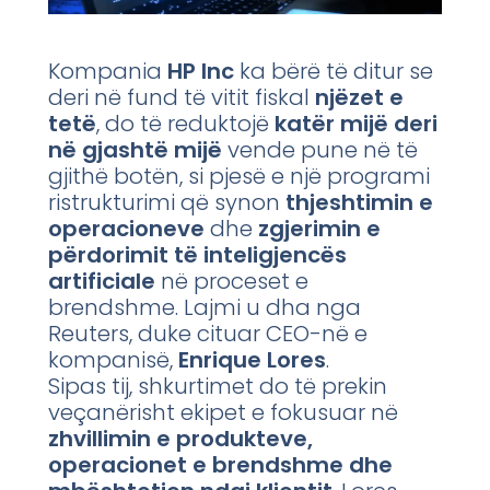
Kompania
HP Inc
ka bërë të ditur se
deri në fund të vitit fiskal
njëzet e
tetë
, do të reduktojë
katër mijë deri
në gjashtë mijë
vende pune në të
gjithë botën, si pjesë e një programi
ristrukturimi që synon
thjeshtimin e
operacioneve
dhe
zgjerimin e
përdorimit të inteligjencës
artificiale
në proceset e
brendshme. Lajmi u dha nga
Reuters, duke cituar CEO-në e
kompanisë,
Enrique Lores
.
Sipas tij, shkurtimet do të prekin
veçanërisht ekipet e fokusuar në
zhvillimin e produkteve,
operacionet e brendshme dhe