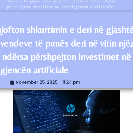
vendeve të punës deri në vitin njëzet e tetë, ndërsa
përshpejton investimet në inteligjencën artificiale
jofton shkurtimin e deri në gjasht
 vendeve të punës deri në vitin një
, ndërsa përshpejton investimet në
igjencën artificiale
November 25, 2025
11:24 pm