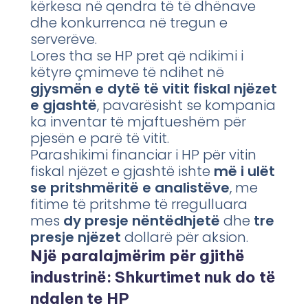
kërkesa në qendra të të dhënave
dhe konkurrenca në tregun e
serverëve.
Lores tha se HP pret që ndikimi i
këtyre çmimeve të ndihet në
gjysmën e dytë të vitit fiskal njëzet
e gjashtë
, pavarësisht se kompania
ka inventar të mjaftueshëm për
pjesën e parë të vitit.
Parashikimi financiar i HP për vitin
fiskal njëzet e gjashtë ishte
më i ulët
se pritshmëritë e analistëve
, me
fitime të pritshme të rregulluara
mes
dy presje nëntëdhjetë
dhe
tre
presje njëzet
dollarë për aksion.
Një paralajmërim për gjithë
industrinë: Shkurtimet nuk do të
ndalen te HP