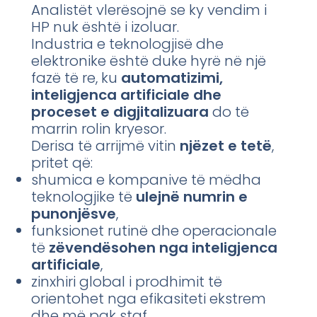
Analistët vlerësojnë se ky vendim i
HP nuk është i izoluar.
Industria e teknologjisë dhe
elektronike është duke hyrë në një
fazë të re, ku
automatizimi,
inteligjenca artificiale dhe
proceset e digjitalizuara
do të
marrin rolin kryesor.
Derisa të arrijmë vitin
njëzet e tetë
,
pritet që:
shumica e kompanive të mëdha
teknologjike të
ulejnë numrin e
punonjësve
,
funksionet rutinë dhe operacionale
të
zëvendësohen nga inteligjenca
artificiale
,
zinxhiri global i prodhimit të
orientohet nga efikasiteti ekstrem
dhe më pak staf,