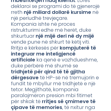
mbështetjen ndaj klientit
. Lores
deklaroi se programi do të gjenerojë
rreth
një miliard dollarë kursime
në
një periudhë trevjeçare.
Kompania ishte në proces
ristrukturimi edhe më herët, duke
shkurtuar
një mijë deri në dy mijë
vende pune në shkurt të këtij viti.
Rritja e kërkesës për
kompjuterë të
integruar me inteligjencë
artificiale
ka qenë e vazhdueshme,
duke përbërë më shumë se
tridhjetë për qind të të gjitha
dërgesave
të HP-së në tremujorin e
fundit të mbyllur më tridhjetë e një
tetor. Megjithatë, kompania
paralajmëron presion mbi fitimet
për shkak të
rritjes së çmimeve të
çipave të memories
, të nxitur nga