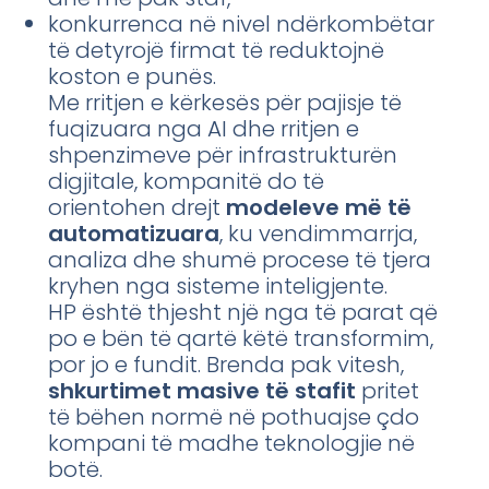
konkurrenca në nivel ndërkombëtar
të detyrojë firmat të reduktojnë
koston e punës.
Me rritjen e kërkesës për pajisje të
fuqizuara nga AI dhe rritjen e
shpenzimeve për infrastrukturën
digjitale, kompanitë do të
orientohen drejt
modeleve më të
automatizuara
, ku vendimmarrja,
analiza dhe shumë procese të tjera
kryhen nga sisteme inteligjente.
HP është thjesht një nga të parat që
po e bën të qartë këtë transformim,
por jo e fundit. Brenda pak vitesh,
shkurtimet masive të stafit
pritet
të bëhen normë në pothuajse çdo
kompani të madhe teknologjie në
botë.