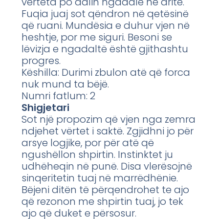
vërteta po dalin ngadalë në dritë.
Fuqia juaj sot qëndron në qetësinë
që ruani. Mundësia e duhur vjen në
heshtje, por me siguri. Besoni se
lëvizja e ngadaltë është gjithashtu
progres.
Këshilla: Durimi zbulon atë që forca
nuk mund ta bëjë.
Numri fatlum: 2
Shigjetari
Sot një propozim që vjen nga zemra
ndjehet vërtet i saktë. Zgjidhni jo për
arsye logjike, por për atë që
ngushëllon shpirtin. Instinktet ju
udhëheqin në punë. Disa vlerësojnë
sinqeritetin tuaj në marrëdhënie.
Bëjeni ditën të përqendrohet te ajo
që rezonon me shpirtin tuaj, jo tek
ajo që duket e përsosur.