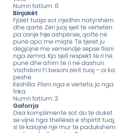
Numri fatlum: 6
Binjakët
Fjalët tuaja sot rrjedhin natyrshëm
dhe qartë. Zëri juaj sjell të vërtetën
pa asnjë hije ashpërsie, qoftë në
punë apo me miqtë. Të tjerët ju
dëgjojnë me vëmendje sepse flisni
nga zemra. Kjo sjell respekt të ri në
punë dhe afrim të ri në dashuri.
Vazhdoni t’i besoni zërit tuaj – ai ka
peshë.
Këshilla: Flisni nga e vërteta, jo nga
frika.
Numri fatlum: 3
Gaforrja
Disa komplimente sot do të duket
se vijnë nga thellësia e shpirtit tuaj,
si të kalojnë një mur të padukshëm