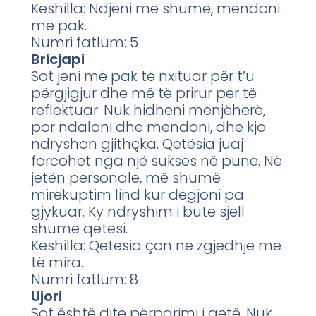
Këshilla: Ndjeni më shumë, mendoni
më pak.
Numri fatlum: 5
Bricjapi
Sot jeni më pak të nxituar për t’u
përgjigjur dhe më të prirur për të
reflektuar. Nuk hidheni menjëherë,
por ndaloni dhe mendoni, dhe kjo
ndryshon gjithçka. Qetësia juaj
forcohet nga një sukses në punë. Në
jetën personale, më shumë
mirëkuptim lind kur dëgjoni pa
gjykuar. Ky ndryshim i butë sjell
shumë qetësi.
Këshilla: Qetësia çon në zgjedhje më
të mira.
Numri fatlum: 8
Ujori
Sot është ditë përparimi i qetë. Nuk