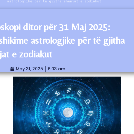
astrologjike për të gjitha shenjat e zodiakut
skopi ditor për 31 Maj 2025:
shikime astrologjike për të gjitha
jat e zodiakut
May 31, 2025
6:03 am