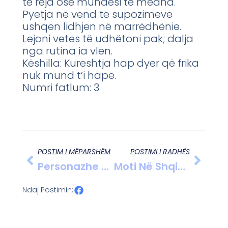
të reja ose mundësi të mëdha.
Pyetja në vend të supozimeve
ushqen lidhjen në marrëdhënie.
Lejoni vetes të udhëtoni pak; dalja
nga rutina ia vlen.
Këshilla: Kureshtja hap dyer që frika
nuk mund t’i hapë.
Numri fatlum: 3
POSTIM I MËPARSHËM
POSTIMI I RADHËS
Personazhe Në Fokus: “Ali Haka”
Moti Në Shqipëri Më 31 Maj 2025: Kthjellime Dhe Temperatura Të Këndshme Për Një Ditë Të Bukur
Ndaj Postimin: