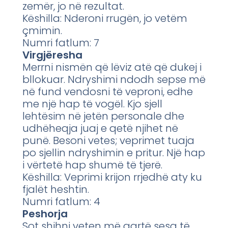
zemër, jo në rezultat.
Këshilla: Nderoni rrugën, jo vetëm
çmimin.
Numri fatlum: 7
Virgjëresha
Merrni nismën që lëviz atë që dukej i
bllokuar. Ndryshimi ndodh sepse më
në fund vendosni të veproni, edhe
me një hap të vogël. Kjo sjell
lehtësim në jetën personale dhe
udhëheqja juaj e qetë njihet në
punë. Besoni vetes; veprimet tuaja
po sjellin ndryshimin e pritur. Një hap
i vërtetë hap shumë të tjerë.
Këshilla: Veprimi krijon rrjedhë aty ku
fjalët heshtin.
Numri fatlum: 4
Peshorja
Sot shihni veten më qartë sesa të