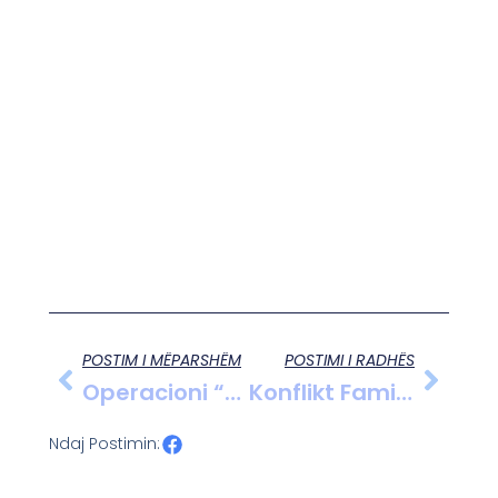
POSTIM I MËPARSHËM
POSTIMI I RADHËS
Operacioni “Twins” Çon Në Arrestimin E Dy Vëllezërve Për Një Vrasje Të Ndodhur Në Dibër Në Vitin 2018
Konflikt Familjar Përfundon Në Arrestim, 52-Vjeçarja Dyshohet Për Dhunë Ndaj Dhëndrit
Ndaj Postimin: