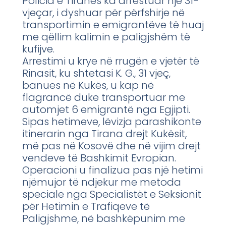
Policia e Tiranës ka arrestuar një 31-
vjeçar, i dyshuar për përfshirje në
transportimin e emigrantëve të huaj
me qëllim kalimin e paligjshëm të
kufijve.
Arrestimi u krye në rrugën e vjetër të
Rinasit, ku shtetasi K. G., 31 vjeç,
banues në Kukës, u kap në
flagrancë duke transportuar me
automjet 6 emigrantë nga Egjipti.
Sipas hetimeve, lëvizja parashikonte
itinerarin nga Tirana drejt Kukësit,
më pas në Kosovë dhe në vijim drejt
vendeve të Bashkimit Evropian.
Operacioni u finalizua pas një hetimi
njëmujor të ndjekur me metoda
speciale nga Specialistët e Seksionit
për Hetimin e Trafiqeve të
Paligjshme, në bashkëpunim me