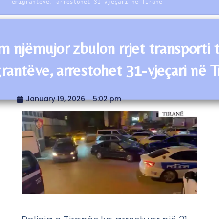
emigrantëve, arrestohet 31-vjeçari në Tiranë
m njëmujor zbulon rrjet transporti 
rantëve, arrestohet 31-vjeçari në T
January 19, 2026
5:02 pm