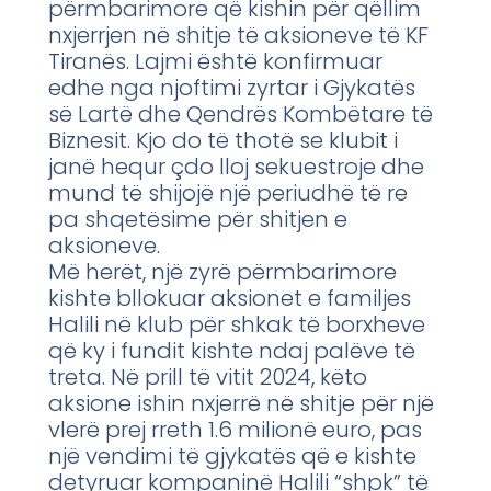
përmbarimore që kishin për qëllim
nxjerrjen në shitje të aksioneve të KF
Tiranës. Lajmi është konfirmuar
edhe nga njoftimi zyrtar i Gjykatës
së Lartë dhe Qendrës Kombëtare të
Biznesit. Kjo do të thotë se klubit i
janë hequr çdo lloj sekuestroje dhe
mund të shijojë një periudhë të re
pa shqetësime për shitjen e
aksioneve.
Më herët, një zyrë përmbarimore
kishte bllokuar aksionet e familjes
Halili në klub për shkak të borxheve
që ky i fundit kishte ndaj palëve të
treta. Në prill të vitit 2024, këto
aksione ishin nxjerrë në shitje për një
vlerë prej rreth 1.6 milionë euro, pas
një vendimi të gjykatës që e kishte
detyruar kompaninë Halili “shpk” të