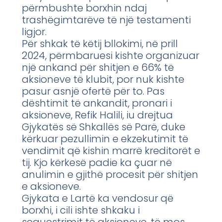
përmbushte borxhin ndaj
trashëgimtarëve të një testamenti
ligjor.
Për shkak të këtij bllokimi, në prill
2024, përmbaruesi kishte organizuar
një ankand për shitjen e 66% të
aksioneve të klubit, por nuk kishte
pasur asnjë ofertë për to. Pas
dështimit të ankandit, pronari i
aksioneve, Refik Halili, iu drejtua
Gjykatës së Shkallës së Parë, duke
kërkuar pezullimin e ekzekutimit të
vendimit që kishin marrë kreditorët e
tij. Kjo kërkesë padie ka çuar në
anulimin e gjithë procesit për shitjen
e aksioneve.
Gjykata e Lartë ka vendosur që
borxhi, i cili ishte shkaku i