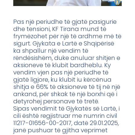
Pas një periudhe të gjatë pasigurie
dhe tensioni, KF Tirana mund të
frymëzohet për një të ardhme më të
sigurt. Gjykata e Lartë e Shqipërisë
ka shpallur një vendim të
rëndësishëm, duke anuluar shitjen e
aksioneve të klubit bardheblu. Ky
vendim vjen pas një periudhe të
gjatë ligjore, ku klubit iu kërcënua
shitja e 66% të aksioneve të tij në një
ankand, për shkak të një borxhi që i
detyrohej personave të tretë.
Sipas vendimit të Gjykatës së Lartë, i
cili është regjistruar me numrin civil
11217-01656-00-2017, datë 29.01.2025,
janë pushuar të gjitha veprimet