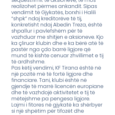
sequestrimit të aksioneve, të mos
realizohet përmes ankandit. Sipas
vendimit të Gjykatës, borxhi i Halili
“shpk” ndaj kreditorëve të tij,
konkretisht ndaj Abedin Treza, është
shpallur i pavlefshëm për të
vazhduar me shitjen e aksioneve. Kjo
ka çliruar klubin dhe e ka bërë atë të
pastër nga çdo barrë ligjore që
mund të kishte cenuar zhvillimet e tij
të ardhshme.
Pas këtij vendimi, KF Tirana është në
një pozitë më të fortë ligjore dhe
financiare. Tani, klubi është në
gjendje të marrë licencën europiane
dhe të vazhdojë aktivitetet e tij të
mëtejshme pa pengesa ligjore.
Lajmi i fitores në gjykatë ka shërbyer
si një shpëtim për tifozët dhe