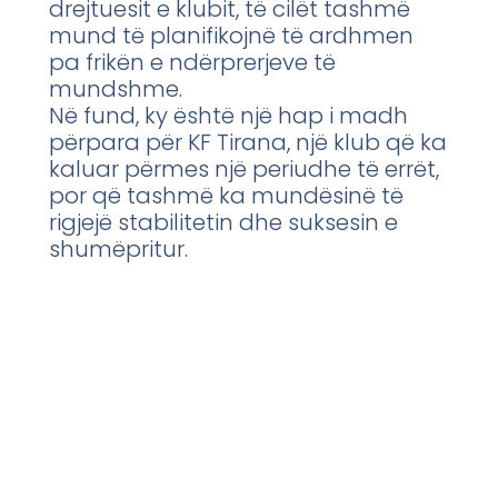
drejtuesit e klubit, të cilët tashmë
mund të planifikojnë të ardhmen
pa frikën e ndërprerjeve të
mundshme.
Në fund, ky është një hap i madh
përpara për KF Tirana, një klub që ka
kaluar përmes një periudhe të errët,
por që tashmë ka mundësinë të
rigjejë stabilitetin dhe suksesin e
shumëpritur.