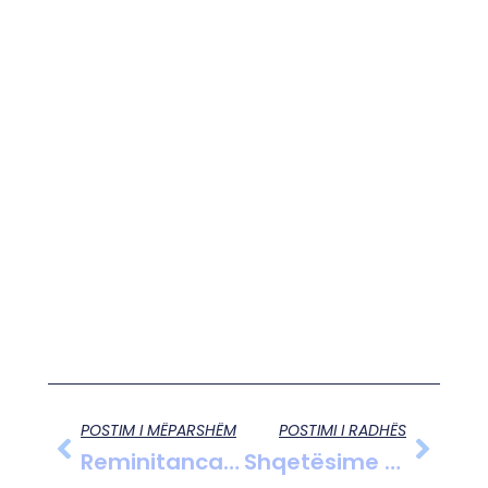
POSTIM I MËPARSHËM
POSTIMI I RADHËS
Reminitancat Në Shqipëri: Rritje Rekord Prej 12.5%, Kalojnë Për Herë Të Parë Kufirin E 1 Miliardë Eurove
Shqetësime Për Sigurinë: OKB Shkurton Stafin Ndërkombëtar Në Rripin E Gazës