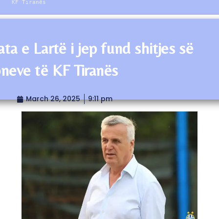
KF Tiranës
ta e Lartë i jep fund shitjes së
oneve të KF Tiranës
March 26, 2025
9:11 pm