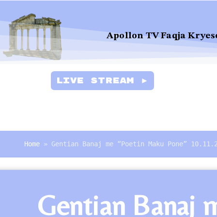
Apollon TV Faqja Kryes
Live Stream ►
Home
»
Gentian Banaj me “Poetin Maku Pone” 10.11.
Gentian Banaj 