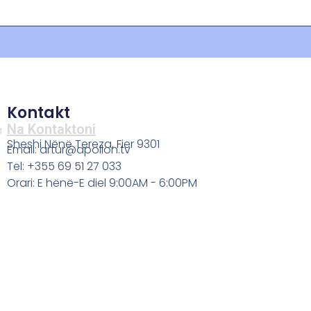
Kontakt
Na Kontaktoni
a
Sheshi Nënë Tereza, Fier 9301
Email: artur@apollon.tv
Tel: +355 69 51 27 033
Orari: E hënë-E diel 9:00AM - 6:00PM