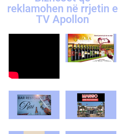
reklamohen në rrjetin e
TV Apollon