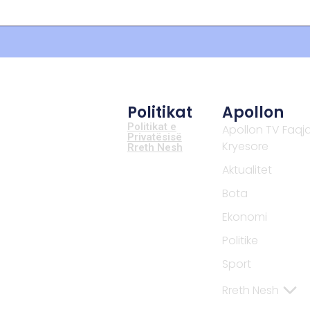
Politikat
Apollon
Politikat e
Apollon TV Faqj
Privatësisë
Kryesore
Rreth Nesh
Aktualitet
Bota
Ekonomi
Politike
Sport
Rreth Nesh