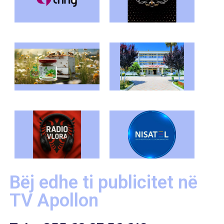
Bëj edhe ti publicitet në
TV Apollon