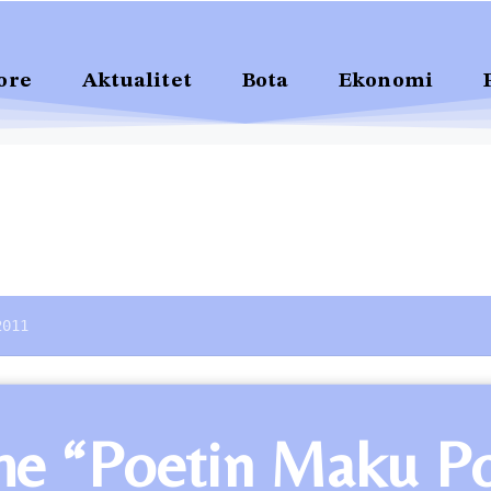
ore
Aktualitet
Bota
Ekonomi
2011
me “Poetin Maku P