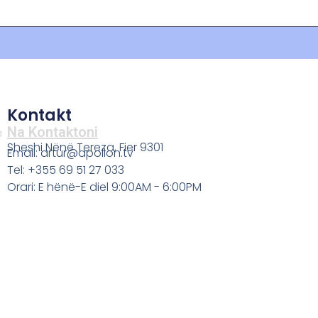
Kontakt
Na Kontaktoni
a
Sheshi Nënë Tereza, Fier 9301
Email: artur@apollon.tv
Tel: +355 69 51 27 033
Orari: E hënë-E diel 9:00AM - 6:00PM