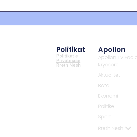
Politikat
Apollon
Politikat e
Apollon TV Faqj
Privatësisë
Kryesore
Rreth Nesh
Aktualitet
Bota
Ekonomi
Politike
Sport
Rreth Nesh