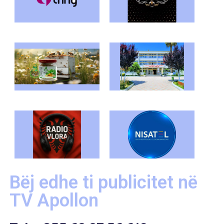
Bëj edhe ti publicitet në
TV Apollon