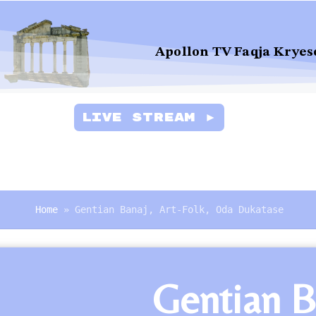
Apollon TV Faqja Kryes
Live Stream ►
Home
»
Gentian Banaj, Art-Folk, Oda Dukatase
Gentian B