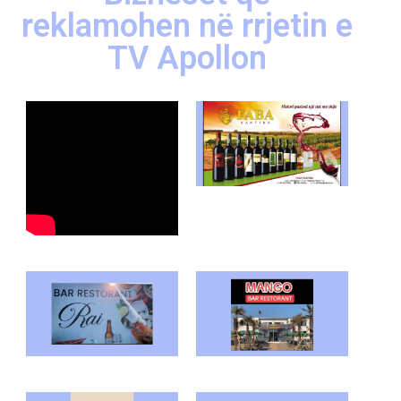
reklamohen në rrjetin e
TV Apollon