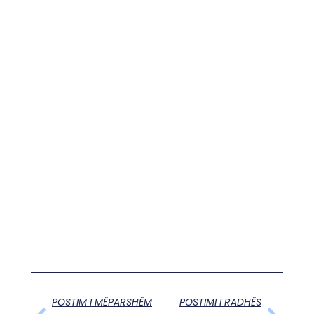
POSTIM I MËPARSHËM
POSTIMI I RADHËS