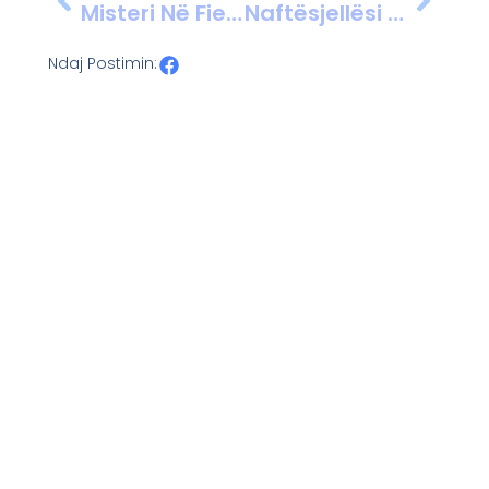
Misteri Në Fier, Legjenda Dhe E Vërteta E Gurit Të “Shën Janit”
Naftësjellësi Selanik–Shkup Rikthehet Në Funksion Pas 12 Vitesh; Çmimi 20 Euro Për Ton Dhe Fitimi Ndahet 20–80 Me Greqinë
Ndaj Postimin: