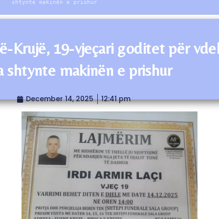
shtynte makinën e prishur
ë-Krujë, 19-vjeçari goditet për vde
a shtynte makinën e prishur
December 14, 2025
12:41 pm