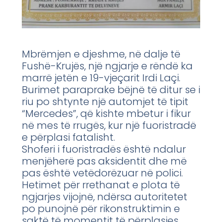
Mbrëmjen e djeshme, në dalje të
Fushë-Krujës, një ngjarje e rëndë ka
marrë jetën e 19-vjeçarit Irdi Laçi.
Burimet paraprake bëjnë të ditur se i
riu po shtynte një automjet të tipit
“Mercedes”, që kishte mbetur i fikur
në mes të rrugës, kur një fuoristradë
e përplasi fatalisht.
Shoferi i fuoristradës është ndalur
menjëherë pas aksidentit dhe më
pas është vetëdorëzuar në polici.
Hetimet për rrethanat e plota të
ngjarjes vijojnë, ndërsa autoritetet
po punojnë për rikonstruktimin e
saktë të momentit të përplasjes.