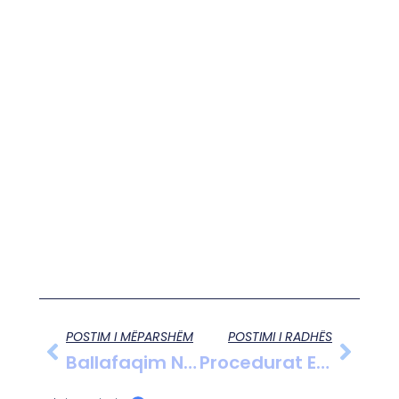
POSTIM I MËPARSHËM
POSTIMI I RADHËS
Ballafaqim Nga Beso Sulejmani 04.12.2012
Procedurat E Reja Për Pensionet Sipas Marrëveshjes Shqipëri–Itali Hyjnë Në Fuqi Nga 1 Korriku 2025