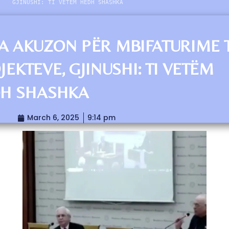
GJINUSHI: TI VETËM HEDH SHASHKA
A AKUZON PËR MBIFATURIME 
JEKTEVE, GJINUSHI: TI VETËM
H SHASHKA
March 6, 2025
9:14 pm