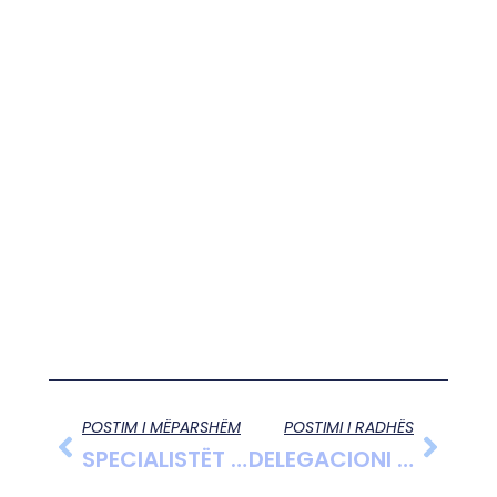
POSTIM I MËPARSHËM
POSTIMI I RADHËS
SPECIALISTËT E SEKSIONIT TË POLICIMIT, TË DVP GJIROKASTËR, ZHVILLUAN TAKIMIN ME MATURANTËT
DELEGACIONI I GRAVE TË RAHOVECIT PRITEN NGA KRYETARJA E BASHKISË MAJLINDA BUFI NË ROSKOVEC