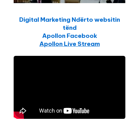
Digital Marketing Ndërto websitin
tënd
Apollon Facebook
Apollon Live Stream