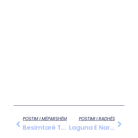
POSTIM I MËPARSHËM
POSTIMI I RADHËS
Besimtarë Të Krishterë Të Myzeqesë Janë Mbledhur Sot Në Kishën E Shën Marisë Në Rrupaj
Laguna E Nartës Në Gjendje Alarmante