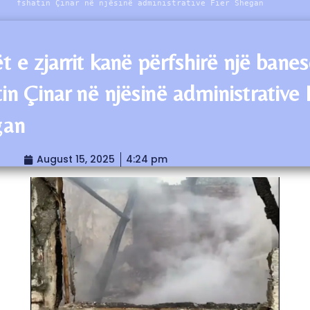
fshatin Çinar në njësinë administrative Fier Shegan
t e zjarrit kanë përfshirë një bane
in Çinar në njësinë administrative 
gan
August 15, 2025
4:24 pm